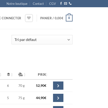
Notre boutique
Contact
CGV
0
E CONNECTER
PANIER /
0,00
€
PRIX
6
70 g
52,90
€
5
75 g
44,90
€