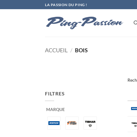
Passer
LA PASSION DU PING !
au
contenu
ACCUEIL
/
BOIS
Rech
FILTRES
MARQUE