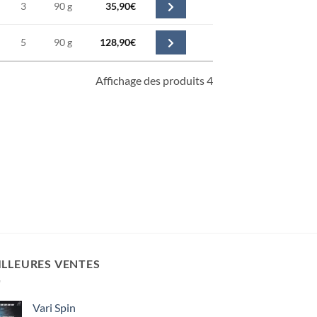
3
90 g
35,90
€
5
90 g
128,90
€
Affichage des produits 4
ILLEURES VENTES
Vari Spin