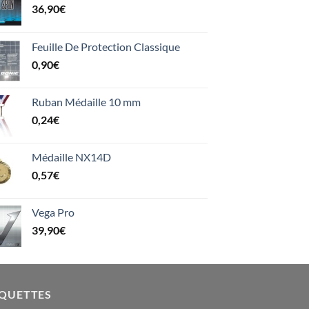
36,90
€
Feuille De Protection Classique
0,90
€
Ruban Médaille 10 mm
0,24
€
Médaille NX14D
0,57
€
Vega Pro
39,90
€
IQUETTES