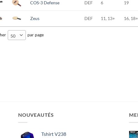
COS-3 Defense
DEF
6
19
Zeus
DEF
11, 13+
16, 18+
cher
par page
50
NOUVEAUTÉS
ME
Tshirt V238