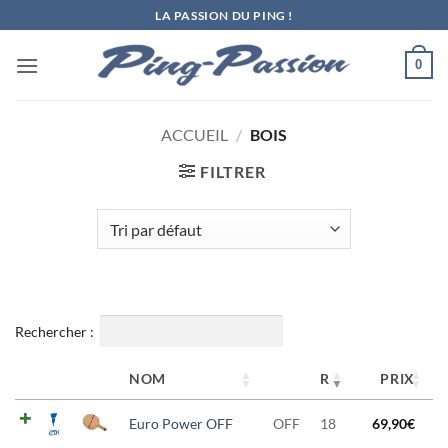
Passer
LA PASSION DU PING !
au
contenu
0
ACCUEIL
/
BOIS
FILTRER
Rechercher :
NOM
R
PRIX
Euro Power OFF
OFF
18
69,90
€