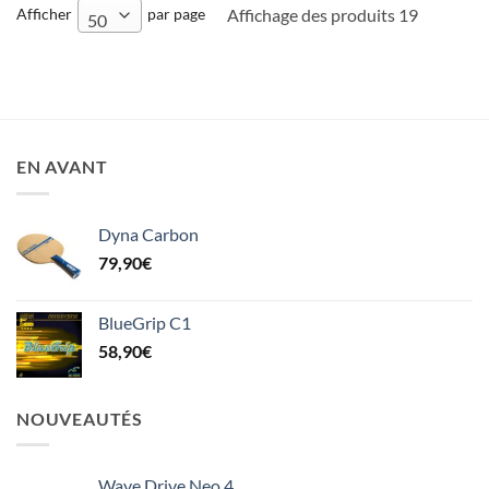
Afficher
par page
Affichage des produits 19
50
EN AVANT
Dyna Carbon
79,90
€
BlueGrip C1
58,90
€
NOUVEAUTÉS
Wave Drive Neo 4