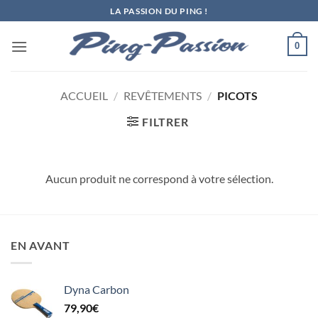
Passer
LA PASSION DU PING !
au
contenu
0
ACCUEIL
/
REVÊTEMENTS
/
PICOTS
FILTRER
Aucun produit ne correspond à votre sélection.
EN AVANT
Dyna Carbon
79,90
€