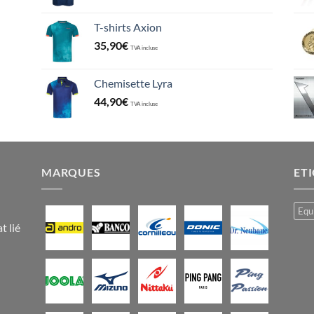
T-shirts Axion
35,90
€
TVA incluse
Chemisette Lyra
44,90
€
TVA incluse
MARQUES
ET
Equ
t lié