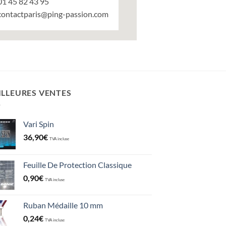
01 45 82 43 95
contactparis@ping-passion.com
ILLEURES VENTES
Vari Spin
36,90
€
TVA incluse
Feuille De Protection Classique
0,90
€
TVA incluse
Ruban Médaille 10 mm
0,24
€
TVA incluse