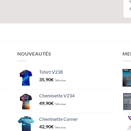
NOUVEAUTÉS
ME
Tshirt V238
35,90
€
TVA incluse
Chemisette V234
49,90
€
TVA incluse
Chemisette Corner
42,90
€
TVA incluse