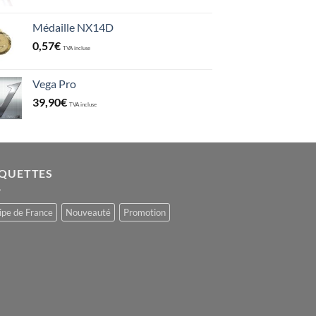
Médaille NX14D
0,57
€
TVA incluse
Vega Pro
39,90
€
TVA incluse
IQUETTES
ipe de France
Nouveauté
Promotion