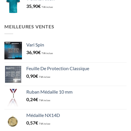
35,90
€
TVA incluse
MEILLEURES VENTES
Vari Spin
36,90
€
TVA incluse
Feuille De Protection Classique
0,90
€
TVA incluse
Ruban Médaille 10 mm
0,24
€
TVA incluse
Médaille NX14D
0,57
€
TVA incluse