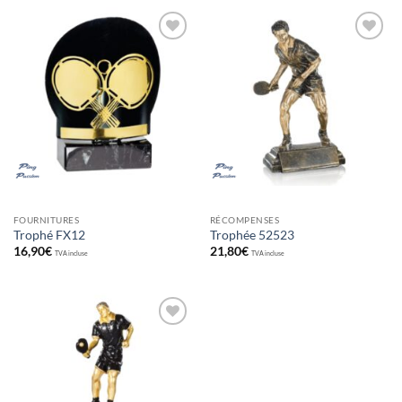
Ajouter
Ajouter
aux
aux
souhaits
souhaits
FOURNITURES
RÉCOMPENSES
Trophé FX12
Trophée 52523
16,90
€
21,80
€
TVA incluse
TVA incluse
Ajouter
aux
souhaits