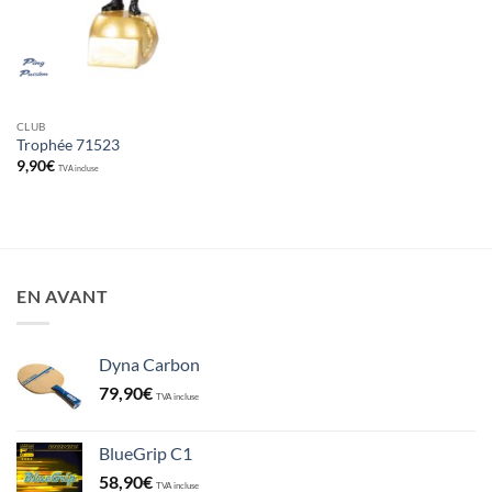
CLUB
Trophée 71523
9,90
€
TVA incluse
EN AVANT
Dyna Carbon
79,90
€
TVA incluse
BlueGrip C1
58,90
€
TVA incluse