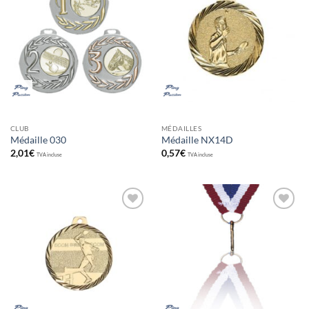
aux
aux
souhaits
souhaits
CLUB
MÉDAILLES
Médaille 030
Médaille NX14D
2,01
€
0,57
€
TVA incluse
TVA incluse
Ajouter
Ajouter
aux
aux
souhaits
souhaits