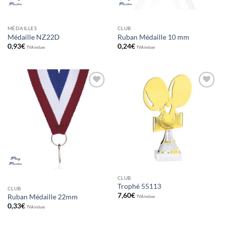
MÉDAILLES
CLUB
Médaille NZ22D
Ruban Médaille 10 mm
0,93
€
0,24
€
TVA incluse
TVA incluse
Ajouter
Ajouter
aux
aux
souhaits
souhaits
CLUB
Trophé 55113
CLUB
7,60
€
Ruban Médaille 22mm
TVA incluse
0,33
€
TVA incluse