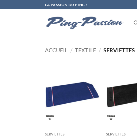
Passer
LA PASSION DU PING !
au
contenu
ACCUEIL
/
TEXTILE
/
SERVIETTES
Ajouter
aux
souhaits
SERVIETTES
SERVIETTES