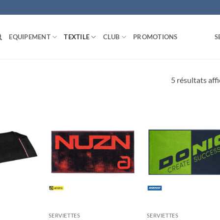
EQUIPEMENT
TEXTILE
CLUB
PROMOTIONS
S
5 résultats aff
Ajouter
Ajouter
Ajou
aux
aux
au
souhaits
souhaits
souha
SERVIETTES
SERVIETTES