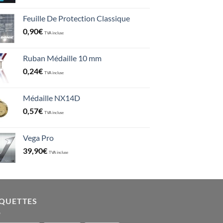
Feuille De Protection Classique
0,90
€
TVA incluse
Ruban Médaille 10 mm
0,24
€
TVA incluse
Médaille NX14D
0,57
€
TVA incluse
Vega Pro
39,90
€
TVA incluse
IQUETTES