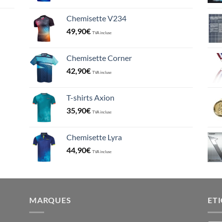
Chemisette V234
49,90
€
TVA incluse
Chemisette Corner
42,90
€
TVA incluse
T-shirts Axion
35,90
€
TVA incluse
Chemisette Lyra
44,90
€
TVA incluse
MARQUES
ET