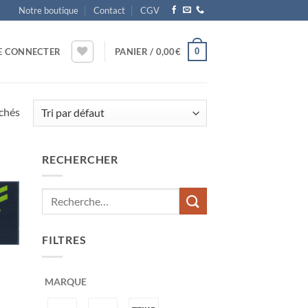
Notre boutique
Contact
CGV
0
E CONNECTER
PANIER /
0,00
€
ichés
RECHERCHER
ter
x
its
FILTRES
MARQUE