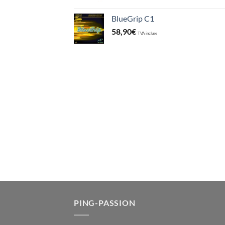
BlueGrip C1
58,90
€
TVA incluse
PING-PASSION