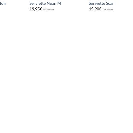
Noir
Serviette Nuzn M
Serviette Scan
19,95
€
15,90
€
TVA incluse
TVA incluse