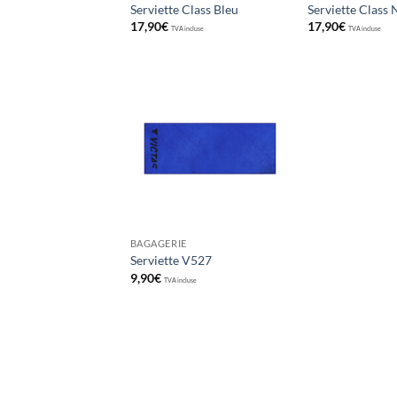
Serviette Class Bleu
Serviette Class 
17,90
€
17,90
€
TVA incluse
TVA incluse
Ajouter
aux
souhaits
BAGAGERIE
Serviette V527
9,90
€
TVA incluse