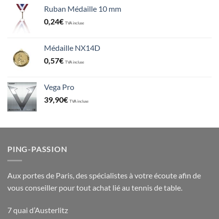
Ruban Médaille 10 mm
0,24
€
TVA incluse
Médaille NX14D
0,57
€
TVA incluse
Vega Pro
39,90
€
TVA incluse
PING-PASSION
Aux portes de Paris, des spécialistes à votre écoute afin de
vous conseiller pour tout achat lié au tennis de table.
7 quai d’Austerlitz