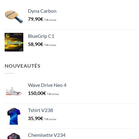
Dyna Carbon
79,90
€
TVA incluse
BlueGrip C1
58,90
€
TVA incluse
NOUVEAUTÉS
Wave Drive Neo 4
150,00
€
TVA incluse
Tshirt V238
35,90
€
TVA incluse
Chemisette V234