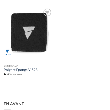
Ajouter
aux
souhaits
BANDEAUX
Poignet Eponge V-523
4,90
€
TVA incluse
EN AVANT