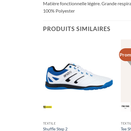
Matière fonctionnelle légère. Grande respira
100% Polyester
PRODUITS SIMILAIRES
Prom
Ajouter
Ajouter
aux
aux
souhaits
souhaits
TEXTILE
TEXTI
 Azur
Shuffle Step 2
Tee Sh