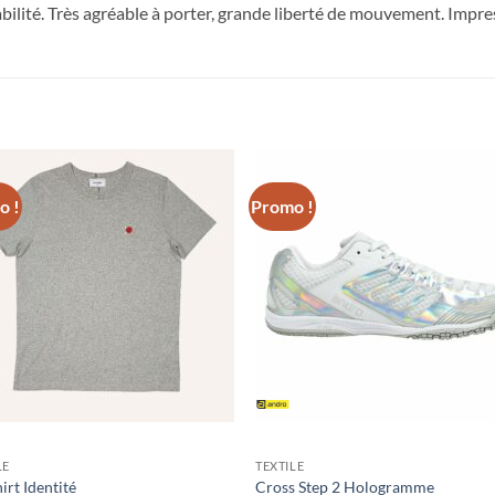
bilité. Très agréable à porter, grande liberté de mouvement. Impres
o !
Promo !
Ajouter
Ajou
aux
au
souhaits
souha
LE
TEXTILE
irt Identité
Cross Step 2 Hologramme