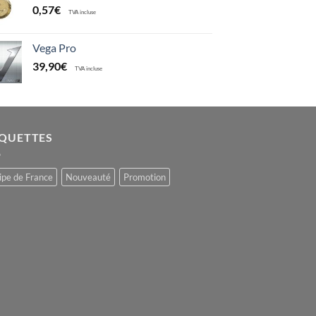
0,57
€
TVA incluse
Vega Pro
39,90
€
TVA incluse
IQUETTES
ipe de France
Nouveauté
Promotion