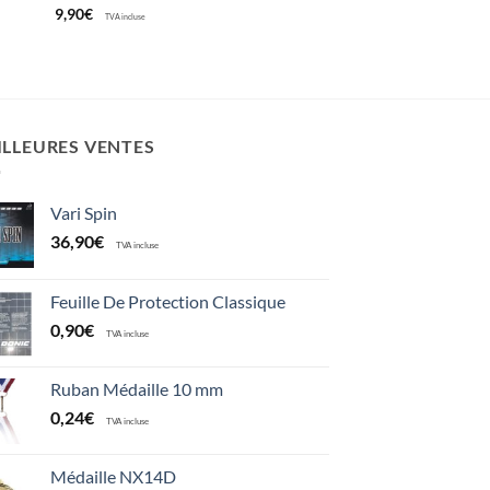
9,90
€
TVA incluse
ILLEURES VENTES
Vari Spin
36,90
€
TVA incluse
Feuille De Protection Classique
0,90
€
TVA incluse
Ruban Médaille 10 mm
0,24
€
TVA incluse
Médaille NX14D