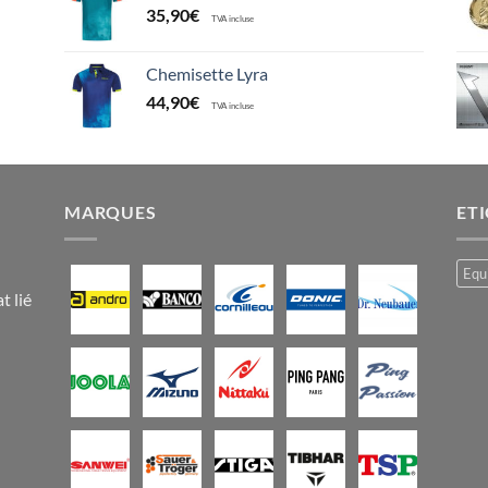
35,90
€
TVA incluse
Chemisette Lyra
44,90
€
TVA incluse
MARQUES
ET
Equ
t lié