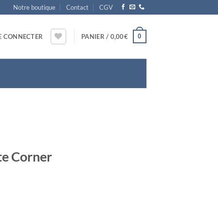
Notre boutique
Contact
CGV
0
E CONNECTER
PANIER /
0,00
€
te Corner