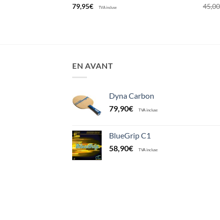
79,95
€
45,0
TVA incluse
EN AVANT
Dyna Carbon
79,90
€
TVA incluse
BlueGrip C1
58,90
€
TVA incluse