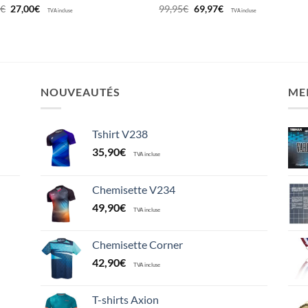
Le
Le
Le
Le
0
€
27,00
€
99,95
€
69,97
€
TVA incluse
TVA incluse
prix
prix
prix
prix
initial
actuel
initial
actuel
était :
est :
était :
est :
45,00€.
27,00€.
99,95€.
69,97€.
NOUVEAUTÉS
ME
Tshirt V238
35,90
€
TVA incluse
Chemisette V234
49,90
€
TVA incluse
Chemisette Corner
42,90
€
TVA incluse
T-shirts Axion