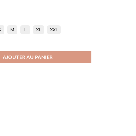
S
M
L
XL
XXL
ette Corner
AJOUTER AU PANIER