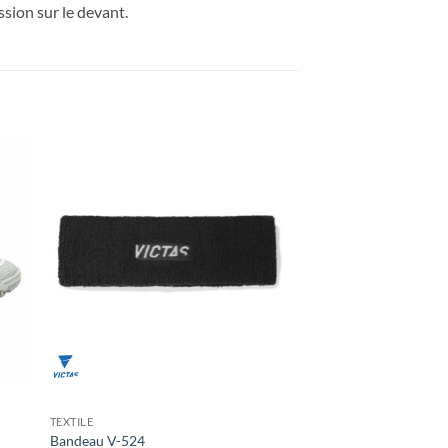
sion sur le devant.
ter
Ajouter
x
aux
its
souhaits
TEXTILE
Bandeau V-524