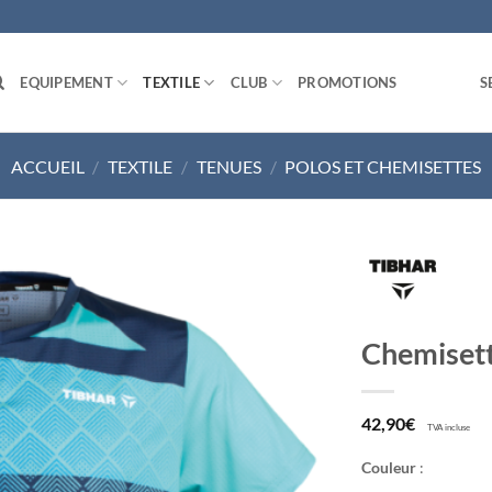
EQUIPEMENT
TEXTILE
CLUB
PROMOTIONS
S
ACCUEIL
/
TEXTILE
/
TENUES
/
POLOS ET CHEMISETTES
Ajouter
Chemiset
aux
souhaits
42,90
€
TVA incluse
Couleur
: