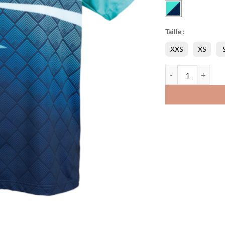
Taille
:
XXS
XS
quantité de Chemis