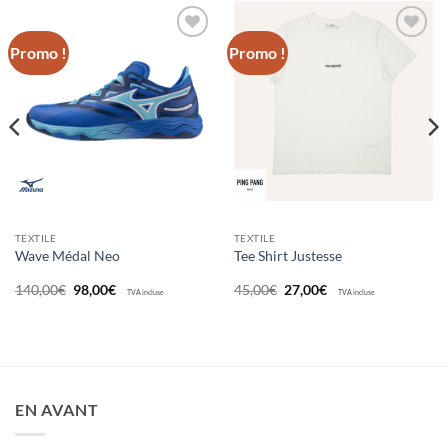
Promo !
Promo !
Ajouter
Ajouter
aux
aux
souhaits
souhaits
TEXTILE
TEXTILE
Wave Médal Neo
Tee Shirt Justesse
Le
Le
Le
Le
140,00
€
98,00
€
45,00
€
27,00
€
TVA incluse
TVA incluse
prix
prix
prix
prix
initial
actuel
initial
actuel
était :
est :
était :
est :
140,00€.
98,00€.
45,00€.
27,00€.
EN AVANT