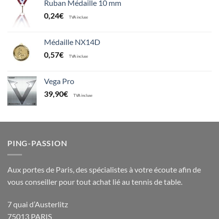
Ruban Médaille 10 mm
0,24
€
TVA incluse
Médaille NX14D
0,57
€
TVA incluse
Vega Pro
39,90
€
TVA incluse
PING-PASSION
Aux portes de Paris, des spécialistes à votre écoute afin de
vous conseiller pour tout achat lié au tennis de table.
7 quai d’Austerlitz
75013 PARIS