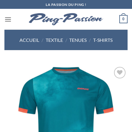
Passer
LA PASSION DU PING !
au
contenu
0
ACCUEIL
/
TEXTILE
/
TENUES
/
T-SHIRTS
Ajouter
aux
souhaits