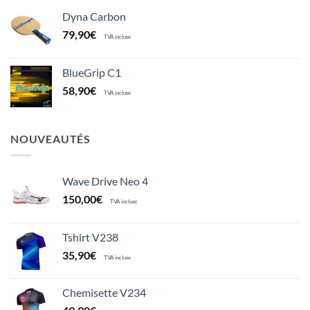
Dyna Carbon
79,90
€
TVA incluse
BlueGrip C1
58,90
€
TVA incluse
NOUVEAUTÉS
Wave Drive Neo 4
150,00
€
TVA incluse
Tshirt V238
35,90
€
TVA incluse
Chemisette V234