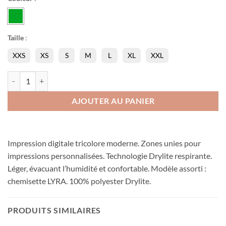
Taille
:
XXS
XS
S
M
L
XL
XXL
quantité de T-shirts Axion
AJOUTER AU PANIER
Impression digitale tricolore moderne. Zones unies pour
impressions personnalisées. Technologie Drylite respirante.
Léger, évacuant l’humidité et confortable. Modèle assorti :
chemisette LYRA. 100% polyester Drylite.
PRODUITS SIMILAIRES