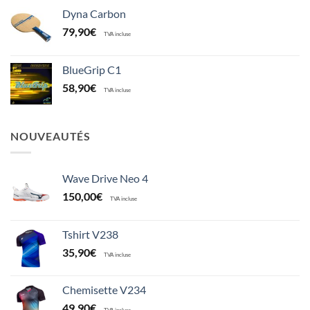
Dyna Carbon
79,90
€
TVA incluse
BlueGrip C1
58,90
€
TVA incluse
NOUVEAUTÉS
Wave Drive Neo 4
150,00
€
TVA incluse
Tshirt V238
35,90
€
TVA incluse
Chemisette V234
49,90
€