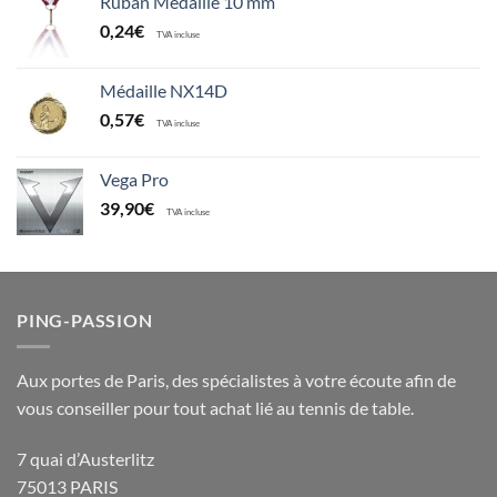
Ruban Médaille 10 mm
0,24
€
TVA incluse
Médaille NX14D
0,57
€
TVA incluse
Vega Pro
39,90
€
TVA incluse
PING-PASSION
Aux portes de Paris, des spécialistes à votre écoute afin de
vous conseiller pour tout achat lié au tennis de table.
7 quai d’Austerlitz
75013 PARIS