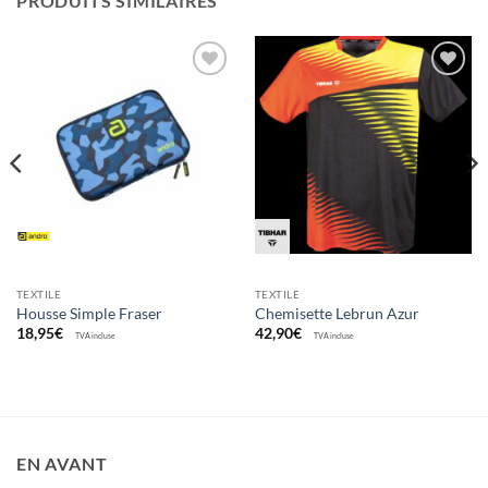
PRODUITS SIMILAIRES
Ajouter
Ajouter
aux
aux
souhaits
souhaits
TEXTILE
TEXTILE
Housse Simple Fraser
Chemisette Lebrun Azur
18,95
€
42,90
€
TVA incluse
TVA incluse
EN AVANT