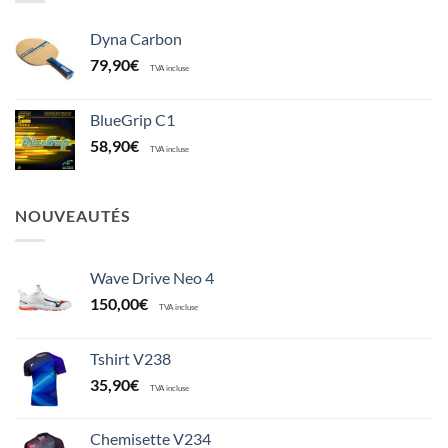
Dyna Carbon
79,90
€
TVA incluse
BlueGrip C1
58,90
€
TVA incluse
NOUVEAUTÉS
Wave Drive Neo 4
150,00
€
TVA incluse
Tshirt V238
35,90
€
TVA incluse
Chemisette V234