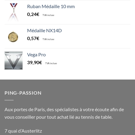
Ruban Médaille 10 mm
0,24
€
TVA incluse
Médaille NX14D
0,57
€
TVA incluse
Vega Pro
39,90
€
TVA incluse
PING-PASSION
Aux portes de Paris, des spécialistes à votre écoute afin de
vous conseiller pour tout achat lié au tennis de table.
7 quai d’Austerlitz