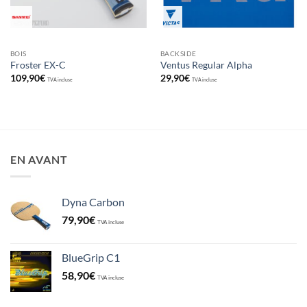
BOIS
BACKSIDE
Froster EX-C
Ventus Regular Alpha
109,90
€
29,90
€
TVA incluse
TVA incluse
EN AVANT
Dyna Carbon
79,90
€
TVA incluse
BlueGrip C1
58,90
€
TVA incluse