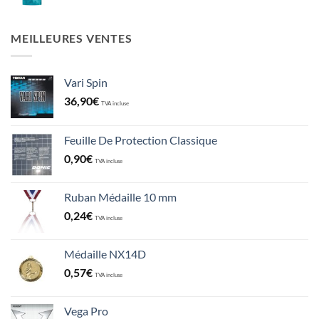
MEILLEURES VENTES
Vari Spin
36,90
€
TVA incluse
Feuille De Protection Classique
0,90
€
TVA incluse
Ruban Médaille 10 mm
0,24
€
TVA incluse
Médaille NX14D
0,57
€
TVA incluse
Vega Pro