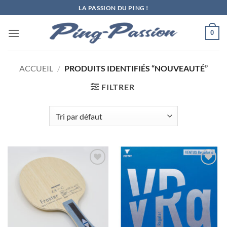
Passer
LA PASSION DU PING !
au
contenu
0
ACCUEIL
/
PRODUITS IDENTIFIÉS “NOUVEAUTÉ”
FILTRER
Ajouter
Ajouter
aux
aux
souhaits
souhaits