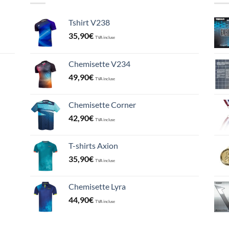
Tshirt V238
35,90
€
TVA incluse
Chemisette V234
49,90
€
TVA incluse
Chemisette Corner
42,90
€
TVA incluse
T-shirts Axion
35,90
€
TVA incluse
Chemisette Lyra
44,90
€
TVA incluse