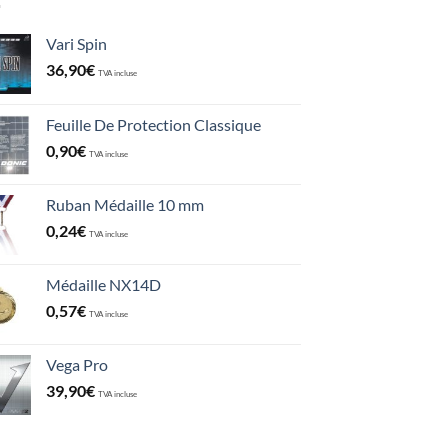
Vari Spin
36,90
€
TVA incluse
Feuille De Protection Classique
0,90
€
TVA incluse
Ruban Médaille 10 mm
0,24
€
TVA incluse
Médaille NX14D
0,57
€
TVA incluse
Vega Pro
39,90
€
TVA incluse