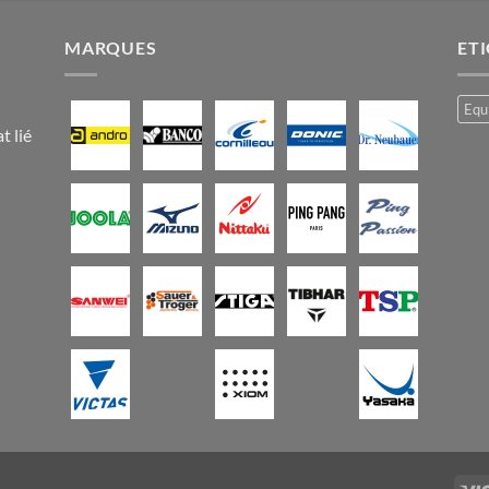
MARQUES
ET
Equ
t lié