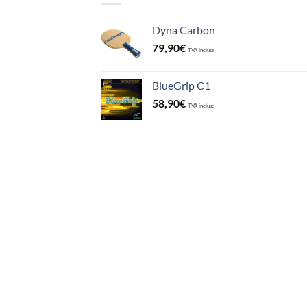
Dyna Carbon
79,90
€
TVA incluse
BlueGrip C1
58,90
€
TVA incluse