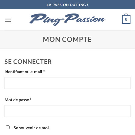
Passer
LA PASSION DU PING !
au
contenu
0
MON COMPTE
SE CONNECTER
Obligatoire
Identifiant ou e-mail
*
Obligatoire
Mot de passe
*
Se souvenir de moi