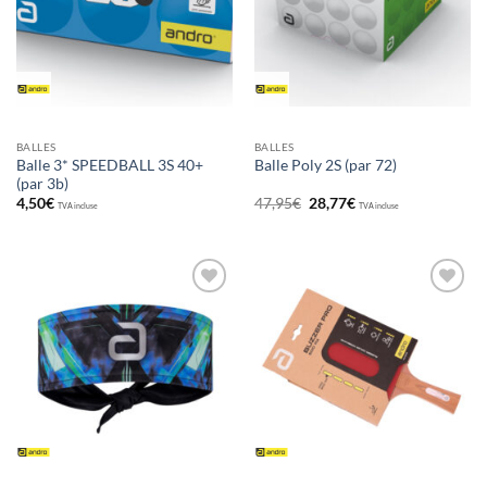
BALLES
BALLES
Balle 3* SPEEDBALL 3S 40+
Balle Poly 2S (par 72)
(par 3b)
Le
Le
4,50
€
47,95
€
28,77
€
TVA incluse
TVA incluse
prix
prix
initial
actuel
était :
est :
47,95€.
28,77€.
Ajouter
Ajouter
aux
aux
souhaits
souhaits