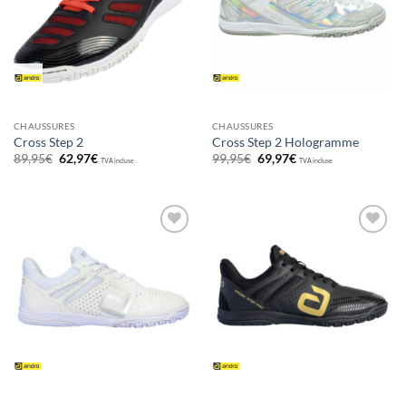
CHAUSSURES
CHAUSSURES
Cross Step 2
Cross Step 2 Hologramme
Le
Le
Le
Le
89,95
€
62,97
€
99,95
€
69,97
€
TVA incluse
TVA incluse
prix
prix
prix
prix
initial
actuel
initial
actuel
était :
est :
était :
est :
89,95€.
62,97€.
99,95€.
69,97€.
Ajouter
Ajouter
aux
aux
souhaits
souhaits