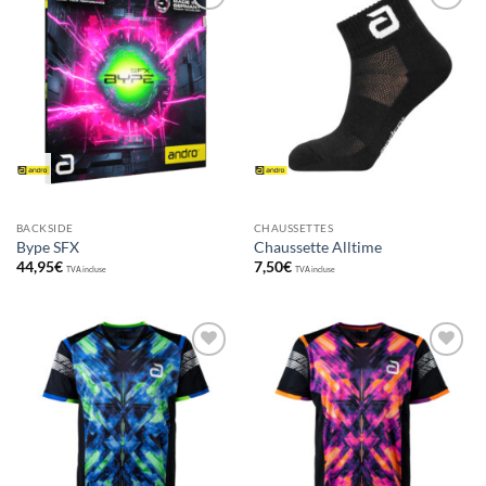
Ajouter
Ajouter
aux
aux
souhaits
souhaits
BACKSIDE
CHAUSSETTES
Bype SFX
Chaussette Alltime
44,95
€
7,50
€
TVA incluse
TVA incluse
Ajouter
Ajouter
aux
aux
souhaits
souhaits