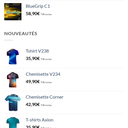
BlueGrip C1
58,90
€
TVA incluse
NOUVEAUTÉS
Tshirt V238
35,90
€
TVA incluse
Chemisette V234
49,90
€
TVA incluse
Chemisette Corner
42,90
€
TVA incluse
T-shirts Axion
35,90
€