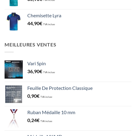
TVA incluse
Chemisette Lyra
44,90
€
TVA incluse
MEILLEURES VENTES
Vari Spin
36,90
€
TVA incluse
Feuille De Protection Classique
0,90
€
TVA incluse
Ruban Médaille 10 mm
0,24
€
TVA incluse