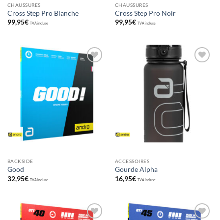
CHAUSSURES
CHAUSSURES
Cross Step Pro Blanche
Cross Step Pro Noir
99,95
€
99,95
€
TVA incluse
TVA incluse
Ajouter
Ajouter
aux
aux
souhaits
souhaits
BACKSIDE
ACCESSOIRES
Good
Gourde Alpha
32,95
€
16,95
€
TVA incluse
TVA incluse