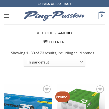
Passer
LA PASSION DU PING !
au
contenu
0
ACCUEIL
/
ANDRO
FILTRER
Showing 1–30 of 73 results, including child brands
Promo !
Ajouter
Ajouter
aux
aux
souhaits
souhaits