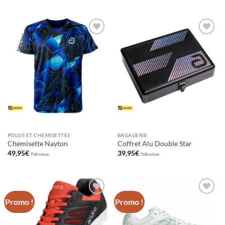
Ajouter
Ajouter
aux
aux
souhaits
souhaits
POLOS ET CHEMISETTES
BAGAGERIE
Chemisette Nayton
Coffret Alu Double Star
49,95
€
39,95
€
TVA incluse
TVA incluse
Promo !
Promo !
Ajouter
Ajouter
aux
aux
souhaits
souhaits