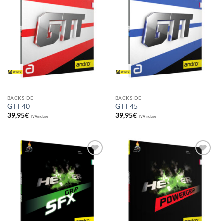
Ajouter
Ajouter
aux
aux
souhaits
souhaits
BACKSIDE
BACKSIDE
GTT 40
GTT 45
39,95
€
39,95
€
TVA incluse
TVA incluse
Ajouter
Ajouter
aux
aux
souhaits
souhaits