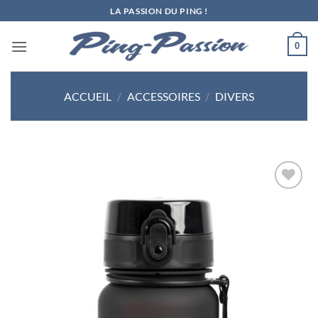
Passer
LA PASSION DU PING !
au
contenu
0
ACCUEIL
/
ACCESSOIRES
/
DIVERS
Ajouter
aux
souhaits