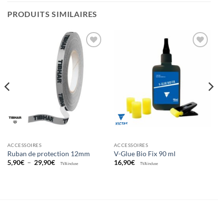
PRODUITS SIMILAIRES
Ajouter
Ajouter
aux
aux
souhaits
souhaits
ACCESSOIRES
ACCESSOIRES
Ruban de protection 12mm
V-Glue Bio Fix 90 ml
Plage
5,90
€
–
29,90
€
16,90
€
TVA incluse
TVA incluse
de
prix :
5,90€
à
29,90€