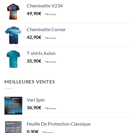
Chemisette V234
49,90
€
TVA incluse
Chemisette Corner
42,90
€
TVA incluse
T-shirts Axion
35,90
€
TVA incluse
MEILLEURES VENTES
Vari Spin
36,90
€
TVA incluse
Feuille De Protection Classique
0,90
€
TVA incluse