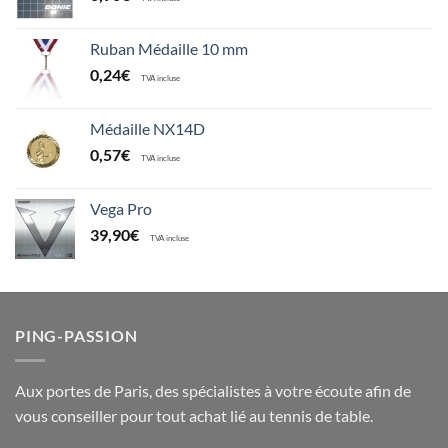
Ruban Médaille 10 mm
0,24
€
TVA incluse
Médaille NX14D
0,57
€
TVA incluse
Vega Pro
39,90
€
TVA incluse
PING-PASSION
Aux portes de Paris, des spécialistes à votre écoute afin de
vous conseiller pour tout achat lié au tennis de table.