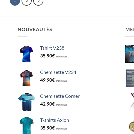
1
2
NOUVEAUTÉS
ME
Tshirt V238
35,90
€
TVA incluse
Chemisette V234
49,90
€
TVA incluse
Chemisette Corner
42,90
€
TVA incluse
T-shirts Axion
35,90
€
TVA incluse