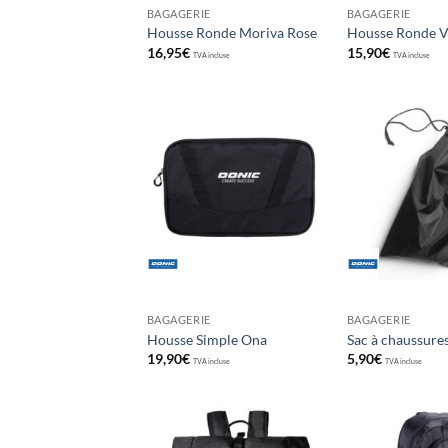
BAGAGERIE
BAGAGERIE
Housse Ronde Moriva Rose
Housse Ronde 
16,95
€
15,90
€
TVA incluse
TVA incluse
Ajouter
aux
souhaits
BAGAGERIE
BAGAGERIE
Housse Simple Ona
Sac à chaussure
19,90
€
5,90
€
TVA incluse
TVA incluse