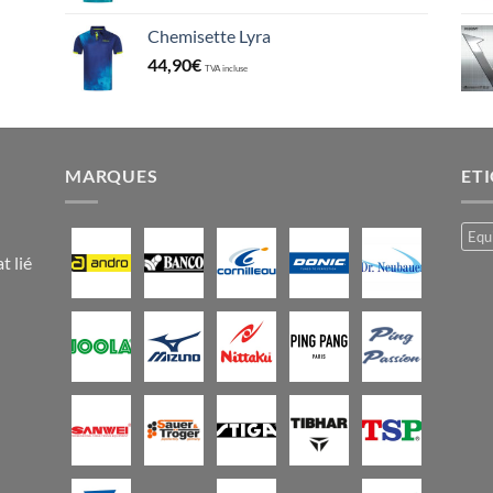
Chemisette Lyra
44,90
€
TVA incluse
MARQUES
ET
Equ
t lié