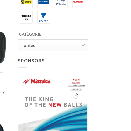
CATÉGORIE
ter
x
Toutes
its
SPONSORS
oir
ter