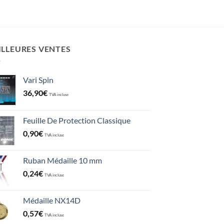
ILLEURES VENTES
Vari Spin
36,90
€
TVA incluse
Feuille De Protection Classique
0,90
€
TVA incluse
Ruban Médaille 10 mm
0,24
€
TVA incluse
Médaille NX14D
0,57
€
TVA incluse