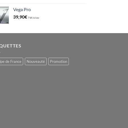
Vega Pro
39,90
€
TVA incluse
IQUETTES
ipe de France
Nouveauté
Promotion