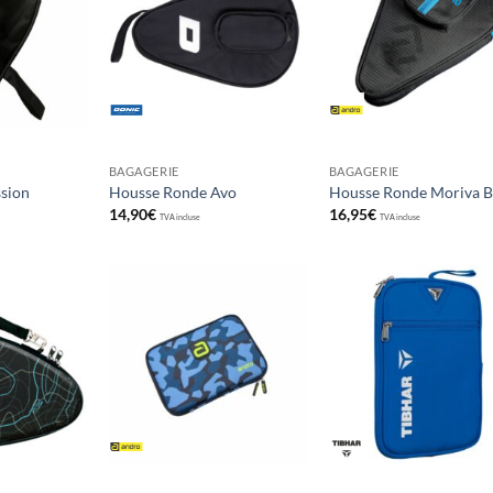
aux
aux
au
souhaits
souhaits
souha
BAGAGERIE
BAGAGERIE
sion
Housse Ronde Avo
Housse Ronde Moriva B
14,90
€
16,95
€
TVA incluse
TVA incluse
Ajouter
Ajouter
Ajou
aux
aux
au
souhaits
souhaits
souha