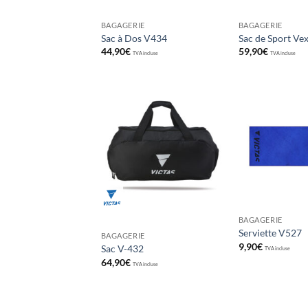
BAGAGERIE
BAGAGERIE
Sac à Dos V434
Sac de Sport Vex
44,90
€
59,90
€
TVA incluse
TVA incluse
Ajouter
aux
souhaits
BAGAGERIE
Serviette V527
BAGAGERIE
9,90
€
Sac V-432
TVA incluse
64,90
€
TVA incluse