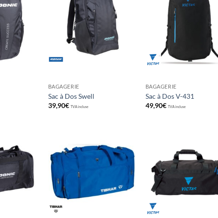
Ajouter
Ajouter
Ajou
aux
aux
au
souhaits
souhaits
souha
BAGAGERIE
BAGAGERIE
Sac à Dos Swell
Sac à Dos V-431
39,90
€
49,90
€
TVA incluse
TVA incluse
Ajouter
Ajouter
Ajou
aux
aux
au
souhaits
souhaits
souha