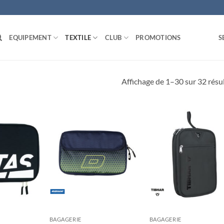
EQUIPEMENT
TEXTILE
CLUB
PROMOTIONS
S
Affichage de 1–30 sur 32 résu
Ajouter
Ajouter
Ajou
aux
aux
au
souhaits
souhaits
souha
BAGAGERIE
BAGAGERIE