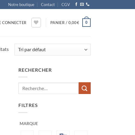
Notre boutique
Contact
CGV
0
E CONNECTER
PANIER /
0,00
€
ltats
RECHERCHER
ter
x
its
FILTRES
MARQUE