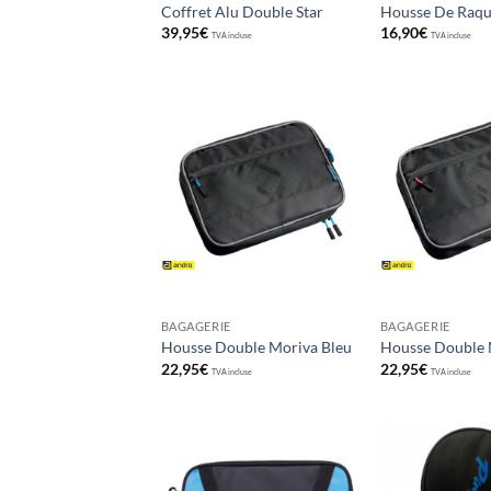
Coffret Alu Double Star
Housse De Raqu
39,95
€
16,90
€
TVA incluse
TVA incluse
Ajouter
aux
souhaits
BAGAGERIE
BAGAGERIE
Housse Double Moriva Bleu
Housse Double 
22,95
€
22,95
€
TVA incluse
TVA incluse
Ajouter