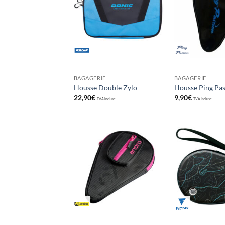
aux
souhaits
BAGAGERIE
BAGAGERIE
Housse Double Zylo
Housse Ping Pas
22,90
€
9,90
€
TVA incluse
TVA incluse
Ajouter
aux
souhaits