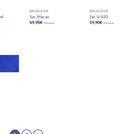
BAGAGERIE
BAGAGERIE
el
Sac Macao
Sac V-420
69,90
€
59,90
€
TVA incluse
TVA incluse
Ajouter
aux
souhaits