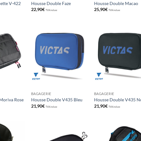
ette V-422
Housse Double Faze
Housse Double Macao
22,90
€
25,90
€
TVA incluse
TVA incluse
Ajouter
Ajouter
Ajou
aux
aux
au
souhaits
souhaits
souha
BAGAGERIE
BAGAGERIE
Moriva Rose
Housse Double V435 Bleu
Housse Double V435 N
21,90
€
21,90
€
TVA incluse
TVA incluse
Ajouter
Ajouter
Ajou