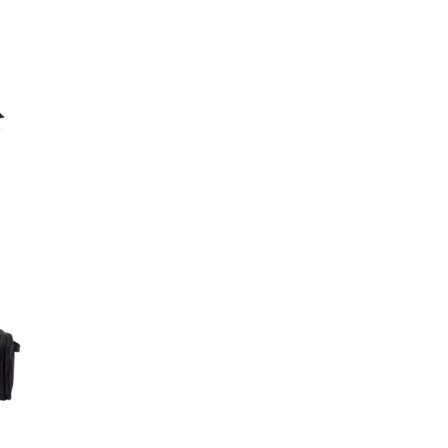
ter
x
its
ter
x
its