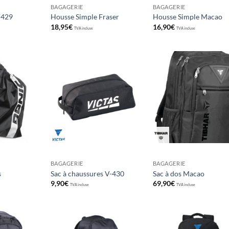
BAGAGERIE
BAGAGERIE
V429
Housse Simple Fraser
Housse Simple Macao
18,95
€
16,90
€
TVA incluse
TVA incluse
Ajouter
Ajouter
Ajou
aux
aux
au
souhaits
souhaits
souha
BAGAGERIE
BAGAGERIE
s
Sac à chaussures V-430
Sac à dos Macao
9,90
€
69,90
€
TVA incluse
TVA incluse