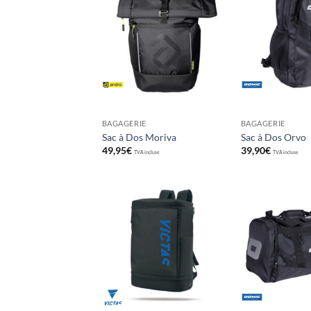
Ajouter
aux
souhaits
BAGAGERIE
BAGAGERIE
Sac à Dos Moriva
Sac à Dos Orvo
49,95
€
39,90
€
TVA incluse
TVA incluse
Ajouter
aux
souhaits