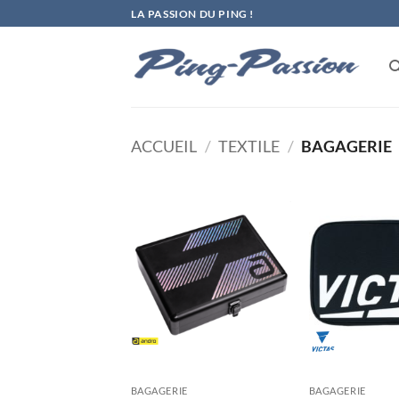
Passer
LA PASSION DU PING !
au
contenu
ACCUEIL
/
TEXTILE
/
BAGAGERIE
Ajouter
aux
souhaits
BAGAGERIE
BAGAGERIE