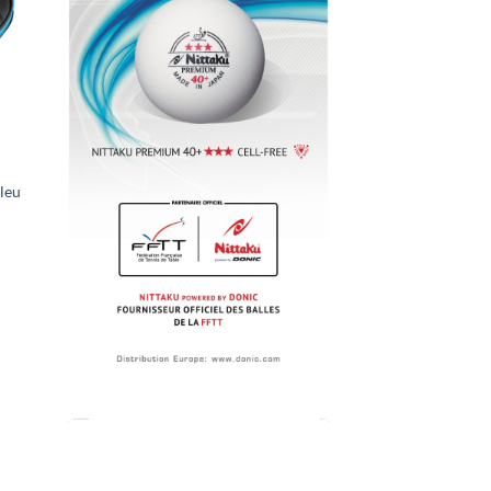
x
its
leu
ter
x
its