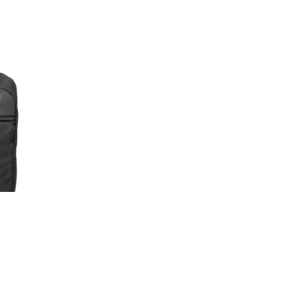
ter
x
its