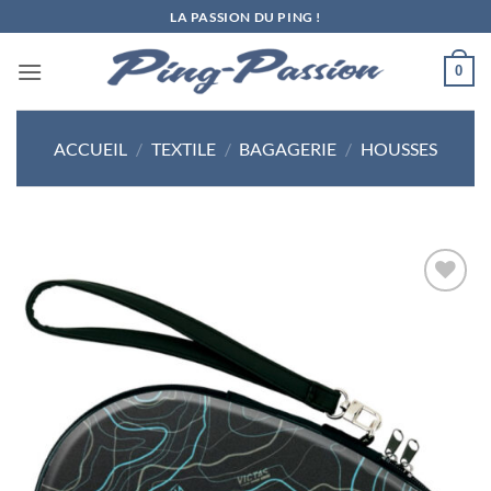
Passer
LA PASSION DU PING !
au
contenu
0
ACCUEIL
/
TEXTILE
/
BAGAGERIE
/
HOUSSES
Ajouter
aux
souhaits