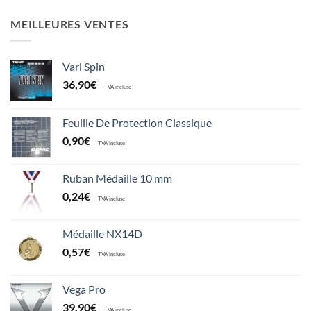
MEILLEURES VENTES
Vari Spin
36,90
€
TVA incluse
Feuille De Protection Classique
0,90
€
TVA incluse
Ruban Médaille 10 mm
0,24
€
TVA incluse
Médaille NX14D
0,57
€
TVA incluse
Vega Pro
39,90
€
TVA incluse