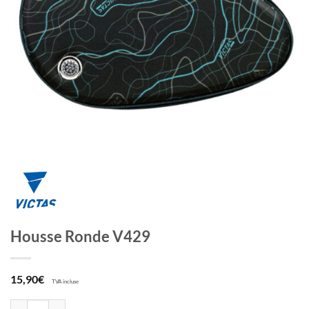
Housse Ronde V429
15,90
€
TVA incluse
quantité de Housse Ronde V429