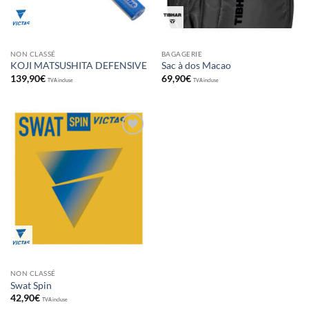
NON CLASSÉ
BAGAGERIE
KOJI MATSUSHITA DEFENSIVE
Sac à dos Macao
139,90
€
69,90
€
TVA incluse
TVA incluse
Ajouter
aux
souhaits
NON CLASSÉ
Swat Spin
42,90
€
TVA incluse