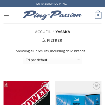
Passer
LA PASSION DU PING !
au
contenu
0
ACCUEIL
/
YASAKA
FILTRER
Showing all 7 results, including child brands
Ajouter
Ajouter
aux
aux
souhaits
souhaits