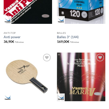
ANTI-TOP
BALLES
Anti power
Balles 3* (144)
36,90
€
169,00
€
TVA incluse
TVA incluse
Ajouter
Ajouter
aux
aux
souhaits
souhaits