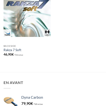
Ajouter
aux
souhaits
BACKSIDE
Rakza 7 Soft
46,90
€
TVA incluse
EN AVANT
Dyna Carbon
79,90
€
TVA incluse