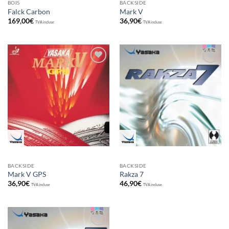
BOIS
BACKSIDE
Falck Carbon
Mark V
169,00
€
36,90
€
TVA incluse
TVA incluse
Ajouter
Ajouter
aux
aux
souhaits
souhaits
BACKSIDE
BACKSIDE
Mark V GPS
Rakza 7
36,90
€
46,90
€
TVA incluse
TVA incluse