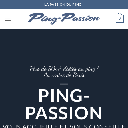
Passer
LA PASSION DU PING !
au
contenu
0
Plus de 50m² dédiés au ping !
Au centre de Paris
PING-
PASSION
VOUS ACCUEILLE ET VOUS CONSEILLE