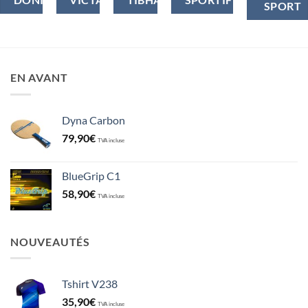
DONIC
VICTAS
TIBHAR
SPORTIFRANCE
SPORT
EN AVANT
Dyna Carbon
79,90
€
TVA incluse
BlueGrip C1
58,90
€
TVA incluse
NOUVEAUTÉS
Tshirt V238
35,90
€
TVA incluse