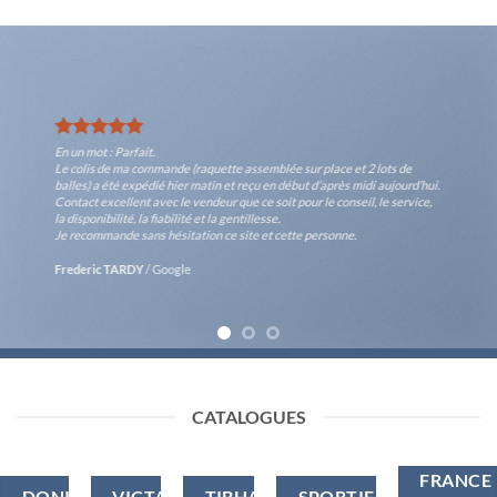
En un mot : Parfait.
Le colis de ma commande (raquette assemblée sur place et 2 lots de
balles) a été expédié hier matin et reçu en début d’après midi aujourd’hui.
Contact excellent avec le vendeur que ce soit pour le conseil, le service,
la disponibilité, la fiabilité et la gentillesse.
Je recommande sans hésitation ce site et cette personne.
Frederic TARDY
/
Google
CATALOGUES
FRANCE