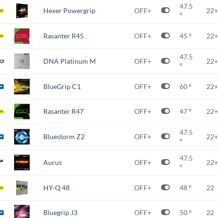
47.5
Hexer Powergrip
OFF+
22+
°
Rasanter R45
OFF+
45 °
22+
47.5
DNA Platinum M
OFF+
22+
°
BlueGrip C1
OFF+
60 °
22+
Rasanter R47
OFF+
47 °
22+
47.5
Bluestorm Z2
OFF+
22+
°
47.5
Aurus
OFF+
22+
°
HY-Q 48
OFF+
48 °
22
Bluegrip J3
OFF+
50 °
22