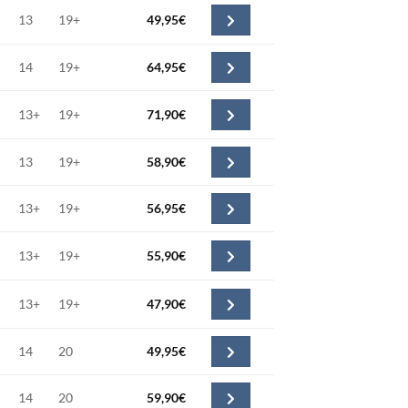
initial
actuel
13
19+
49,95
€
était :
est :
44,90€.
31,43€.
14
19+
64,95
€
13+
19+
71,90
€
13
19+
58,90
€
13+
19+
56,95
€
13+
19+
55,90
€
13+
19+
47,90
€
14
20
49,95
€
14
20
59,90
€