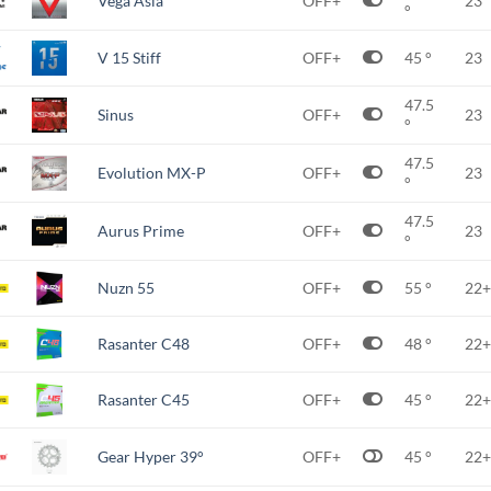
Vega Asia
OFF+
23
°
V 15 Stiff
OFF+
45 °
23
47.5
Sinus
OFF+
23
°
47.5
Evolution MX-P
OFF+
23
°
47.5
Aurus Prime
OFF+
23
°
Nuzn 55
OFF+
55 °
22+
Rasanter C48
OFF+
48 °
22+
Rasanter C45
OFF+
45 °
22+
Gear Hyper 39°
OFF+
45 °
22+