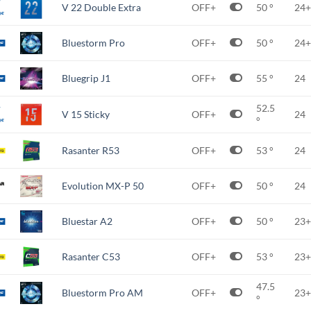
V 22 Double Extra
OFF+
50 °
24+
Bluestorm Pro
OFF+
50 °
24+
Bluegrip J1
OFF+
55 °
24
52.5
V 15 Sticky
OFF+
24
°
Rasanter R53
OFF+
53 °
24
Evolution MX-P 50
OFF+
50 °
24
Bluestar A2
OFF+
50 °
23+
Rasanter C53
OFF+
53 °
23+
47.5
Bluestorm Pro AM
OFF+
23+
°