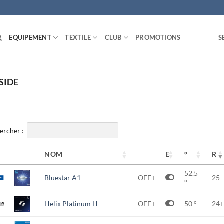
EQUIPEMENT
TEXTILE
CLUB
PROMOTIONS
S
SIDE
ercher :
NOM
E
°
R
52.5
Bluestar A1
OFF+
25
°
Helix Platinum H
OFF+
50 °
24+