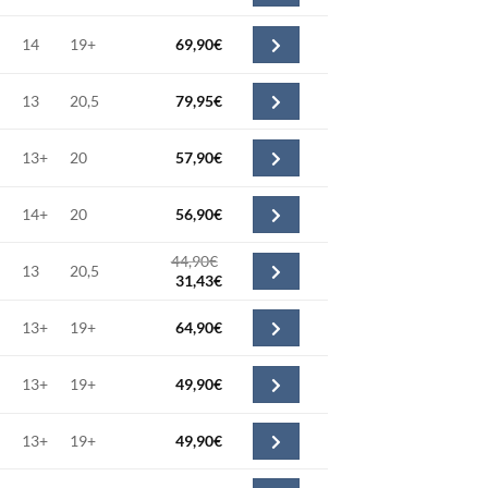
14
19+
69,90
€
13
20,5
79,95
€
13+
20
57,90
€
14+
20
56,90
€
44,90
€
13
20,5
Le
Le
31,43
€
prix
prix
initial
actuel
13+
19+
64,90
€
était :
est :
44,90€.
31,43€.
13+
19+
49,90
€
13+
19+
49,90
€