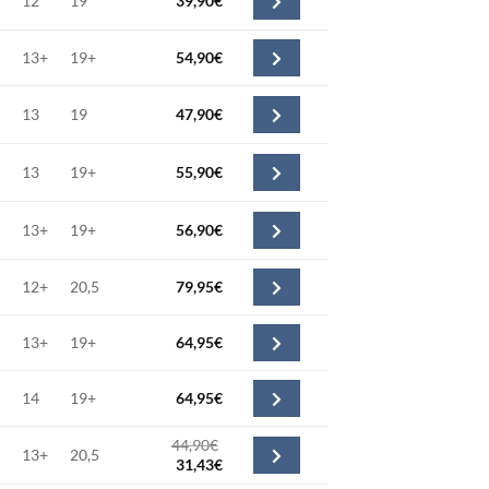
12
19
39,90
€
13+
19+
54,90
€
13
19
47,90
€
13
19+
55,90
€
13+
19+
56,90
€
12+
20,5
79,95
€
13+
19+
64,95
€
14
19+
64,95
€
44,90
€
13+
20,5
Le
Le
31,43
€
prix
prix