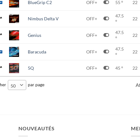
BlueGrip C2
OFF+
55 °
22
47.5
Nimbus Delta V
OFF+
22
°
47.5
Genius
OFF+
22
°
47.5
Baracuda
OFF+
22
°
5Q
OFF+
45 °
22
cher
par page
A
50
NOUVEAUTÉS
ME