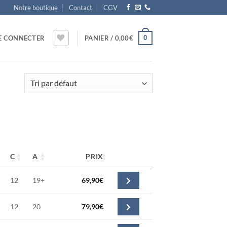
Notre boutique
Contact
CGV
0
E CONNECTER
PANIER /
0,00
€
C
A
PRIX
12
19+
69,90
€
12
20
79,90
€