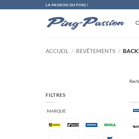
Passer
LA PASSION DU PING !
au
contenu
ACCUEIL
/
REVÊTEMENTS
/
BACK
Rech
FILTRES
MARQUE