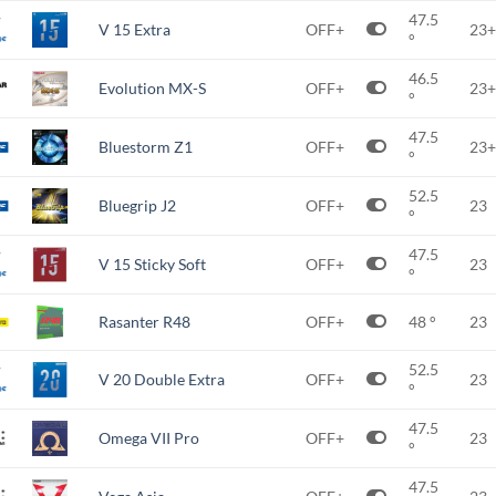
47.5
V 15 Extra
OFF+
23+
°
46.5
Evolution MX-S
OFF+
23+
°
47.5
Bluestorm Z1
OFF+
23+
°
52.5
Bluegrip J2
OFF+
23
°
47.5
V 15 Sticky Soft
OFF+
23
°
Rasanter R48
OFF+
48 °
23
52.5
V 20 Double Extra
OFF+
23
°
47.5
Omega VII Pro
OFF+
23
°
47.5