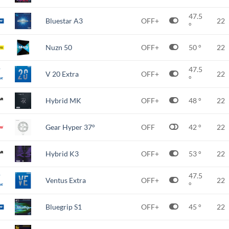
47.5
Bluestar A3
OFF+
22
°
Nuzn 50
OFF+
50 °
22
47.5
V 20 Extra
OFF+
22
°
Hybrid MK
OFF+
48 °
22
Gear Hyper 37°
OFF
42 °
22
Hybrid K3
OFF+
53 °
22
47.5
Ventus Extra
OFF+
22
°
Bluegrip S1
OFF+
45 °
22