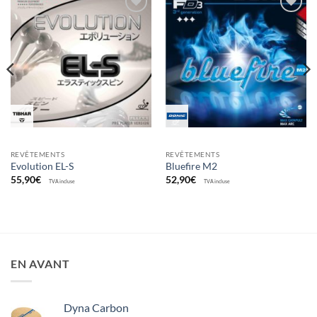
Ajouter
Ajouter
aux
aux
souhaits
souhaits
REVÊTEMENTS
REVÊTEMENTS
Evolution EL-S
Bluefire M2
55,90
€
52,90
€
TVA incluse
TVA incluse
EN AVANT
Dyna Carbon