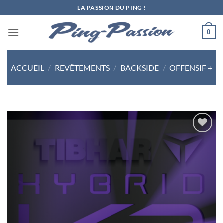
Passer
LA PASSION DU PING !
au
contenu
0
ACCUEIL
/
REVÊTEMENTS
/
BACKSIDE
/
OFFENSIF +
Ajouter
aux
souhaits