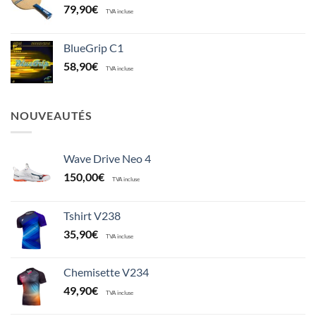
79,90
€
TVA incluse
BlueGrip C1
58,90
€
TVA incluse
NOUVEAUTÉS
Wave Drive Neo 4
150,00
€
TVA incluse
Tshirt V238
35,90
€
TVA incluse
Chemisette V234
49,90
€
TVA incluse