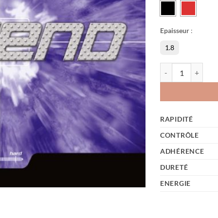
Epaisseur
:
1.8
quantité de Legend
RAPIDITÉ
CONTRÔLE
ADHÉRENCE
DURETÉ
ENERGIE