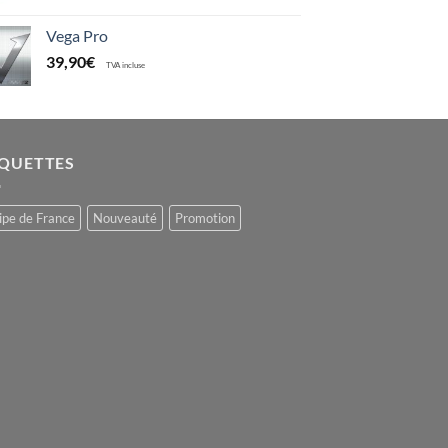
Vega Pro
39,90
€
TVA incluse
IQUETTES
ipe de France
Nouveauté
Promotion