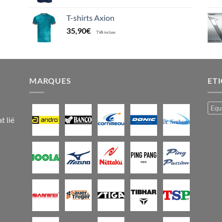
T-shirts Axion
35,90
€
TVA incluse
MARQUES
ET
Equ
t lié