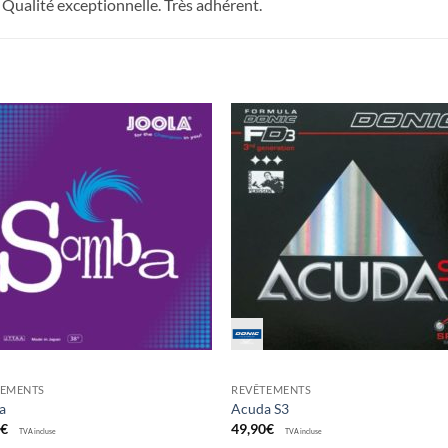
ualité exceptionnelle. Très adhérent.
Ajouter
Ajou
aux
au
souhaits
souha
TEMENTS
REVÊTEMENTS
a
Acuda S3
0
€
49,90
€
TVA incluse
TVA incluse