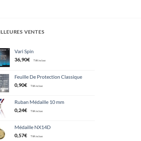
ILLEURES VENTES
Vari Spin
36,90
€
TVA incluse
Feuille De Protection Classique
0,90
€
TVA incluse
Ruban Médaille 10 mm
0,24
€
TVA incluse
Médaille NX14D
0,57
€
TVA incluse