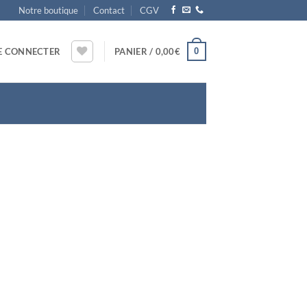
Notre boutique
Contact
CGV
0
E CONNECTER
PANIER /
0,00
€