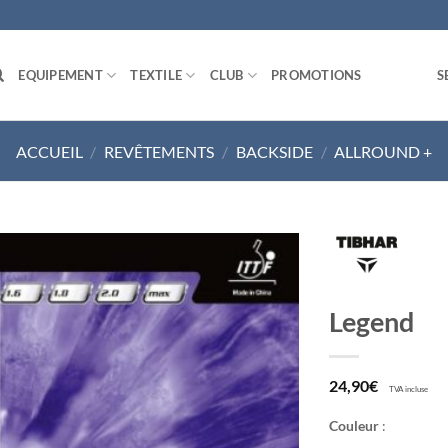
EQUIPEMENT
TEXTILE
CLUB
PROMOTIONS
S
ACCUEIL
/
REVÊTEMENTS
/
BACKSIDE
/
ALLROUND +
Ajouter
Legend
aux
souhaits
24,90
€
TVA incluse
Couleur
: