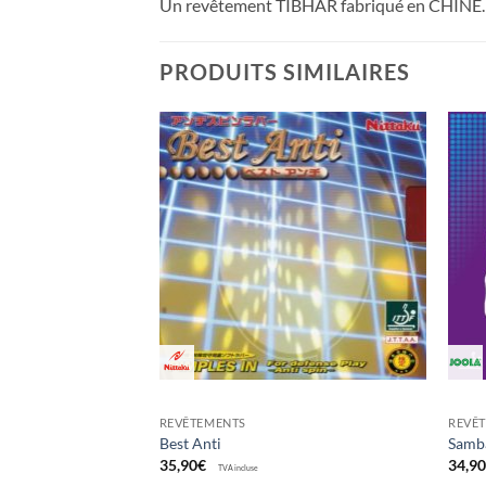
Un revêtement TIBHAR fabriqué en CHINE. Q
PRODUITS SIMILAIRES
Ajouter
Ajouter
aux
aux
souhaits
souhaits
REVÊTEMENTS
REVÊ
Best Anti
Samb
35,90
€
34,9
TVA incluse