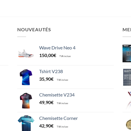
NOUVEAUTÉS
ME
Wave Drive Neo 4
150,00
€
TVA incluse
Tshirt V238
35,90
€
TVA incluse
Chemisette V234
49,90
€
TVA incluse
Chemisette Corner
42,90
€
TVA incluse