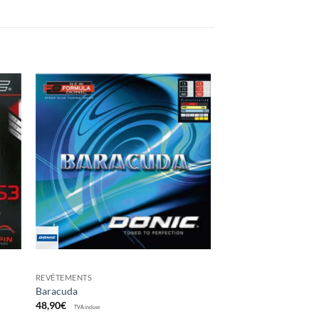
ter
Ajouter
x
aux
its
souhaits
REVÊTEMENTS
Baracuda
48,90
€
TVA incluse