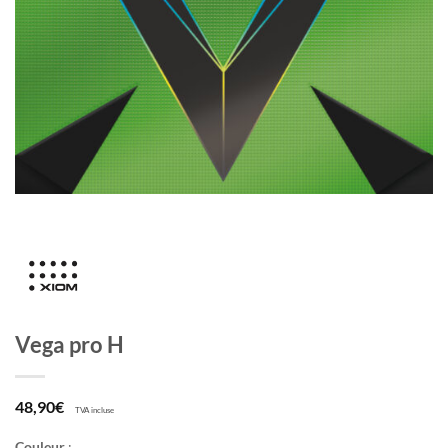
Vega pro H
48,90
€
TVA incluse
Couleur
: