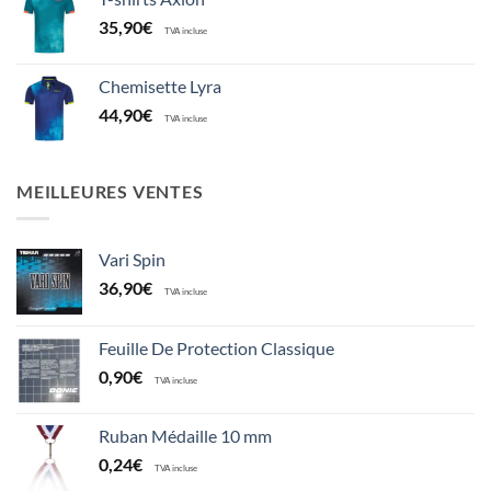
35,90
€
TVA incluse
Chemisette Lyra
44,90
€
TVA incluse
MEILLEURES VENTES
Vari Spin
36,90
€
TVA incluse
Feuille De Protection Classique
0,90
€
TVA incluse
Ruban Médaille 10 mm
0,24
€
TVA incluse