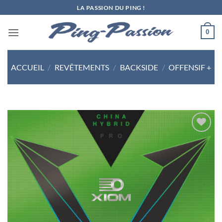
Passer
LA PASSION DU PING !
au
contenu
0
ACCUEIL
/
REVÊTEMENTS
/
BACKSIDE
/
OFFENSIF +
Ajouter
aux
souhaits