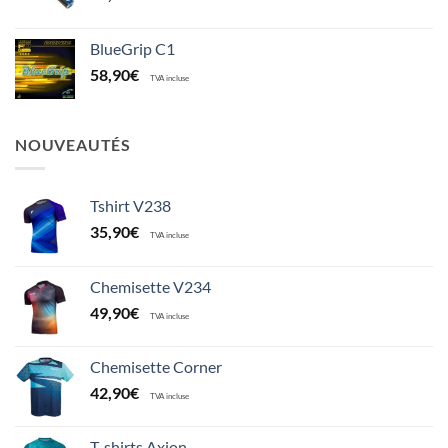
BlueGrip C1
58,90
€
TVA incluse
NOUVEAUTÉS
Tshirt V238
35,90
€
TVA incluse
Chemisette V234
49,90
€
TVA incluse
Chemisette Corner
42,90
€
TVA incluse
T-shirts Axion