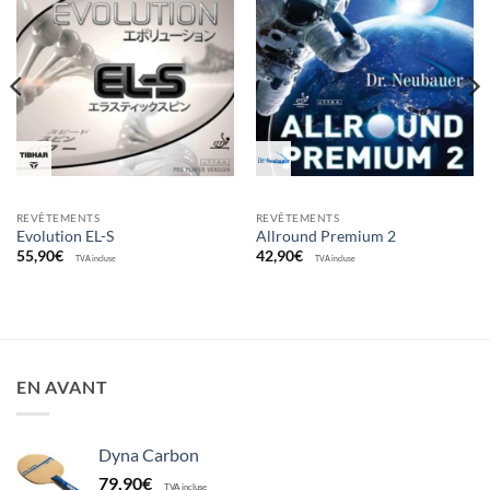
Ajouter
Ajouter
aux
aux
souhaits
souhaits
REVÊTEMENTS
REVÊTEMENTS
Evolution EL-S
Allround Premium 2
55,90
€
42,90
€
TVA incluse
TVA incluse
EN AVANT
Dyna Carbon
79,90
€
TVA incluse