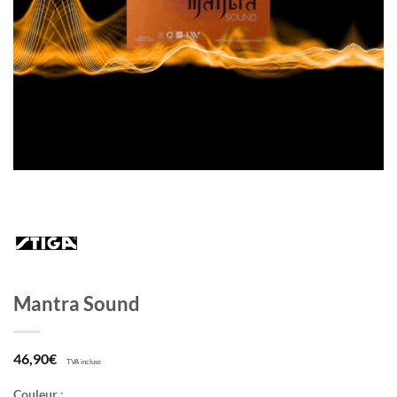
Mantra Sound
46,90
€
TVA incluse
Couleur
: