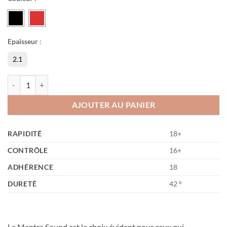
Epaisseur
:
2.1
quantité de Mantra Sound
AJOUTER AU PANIER
RAPIDITÉ
18+
CONTRÔLE
16+
ADHÉRENCE
18
DURETÉ
42 °
Le Mantra Sound est le choix évident pour ceux qui