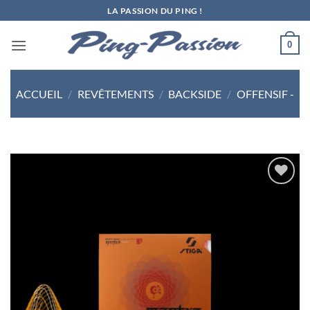
Passer
LA PASSION DU PING !
au
contenu
0
ACCUEIL
/
REVÊTEMENTS
/
BACKSIDE
/
OFFENSIF -
Ajouter
aux
souhaits