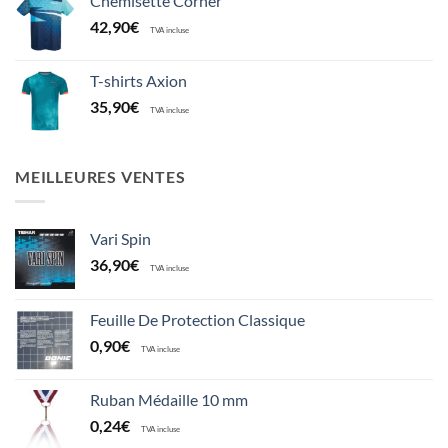
Chemisette Corner
42,90
€
TVA incluse
T-shirts Axion
35,90
€
TVA incluse
MEILLEURES VENTES
Vari Spin
36,90
€
TVA incluse
Feuille De Protection Classique
0,90
€
TVA incluse
Ruban Médaille 10 mm
0,24
€
TVA incluse