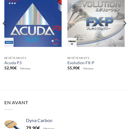
Ajouter
Ajouter
aux
aux
souhaits
souhaits
REVÊTEMENTS
REVÊTEMENTS
Acuda P3
Evolution FX-P
52,90
€
55,90
€
TVA incluse
TVA incluse
EN AVANT
Dyna Carbon
79,90
€
TVA incluse