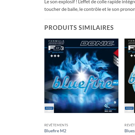
Le son explosif ! L’effet de colle rapide int
toucher de balle, le contrôle et le son pron
PRODUITS SIMILAIRES
Ajouter
Ajouter
aux
aux
souhaits
souhaits
REVÊTEMENTS
REVÊ
Bluefire M2
Blue