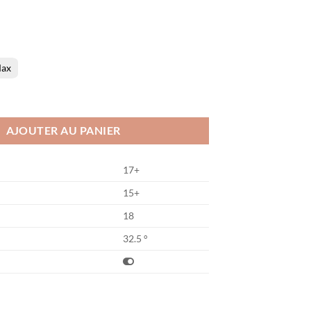
ax
F3 Big Slam
AJOUTER AU PANIER
17+
15+
18
32.5 °