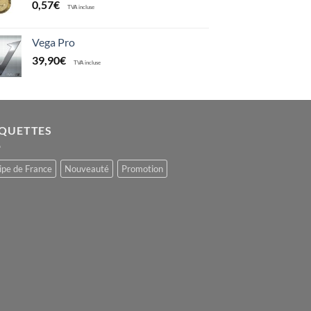
0,57
€
TVA incluse
Vega Pro
39,90
€
TVA incluse
IQUETTES
ipe de France
Nouveauté
Promotion