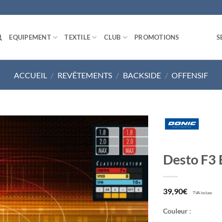
EQUIPEMENT
TEXTILE
CLUB
PROMOTIONS
S
ACCUEIL
/
REVÊTEMENTS
/
BACKSIDE
/
OFFENSIF
Ajouter
Desto F3 
aux
souhaits
39,90
€
TVA incluse
Couleur
: