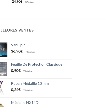
24,90
€
TVA incluse
ILLEURES VENTES
Vari Spin
36,90
€
TVA incluse
Feuille De Protection Classique
0,90
€
TVA incluse
Ruban Médaille 10 mm
0,24
€
TVA incluse
Médaille NX14D