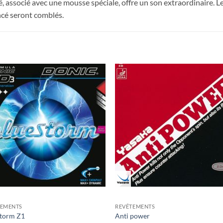
égré, associé avec une mousse spéciale, offre un son extraordinaire. 
oncé seront comblés.
Ajouter
Ajou
aux
au
souhaits
souha
TEMENTS
REVÊTEMENTS
storm Z1
Anti power