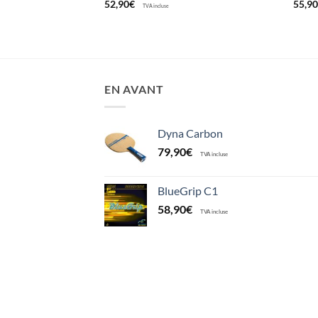
52,90
€
55,9
TVA incluse
EN AVANT
Dyna Carbon
79,90
€
TVA incluse
BlueGrip C1
58,90
€
TVA incluse