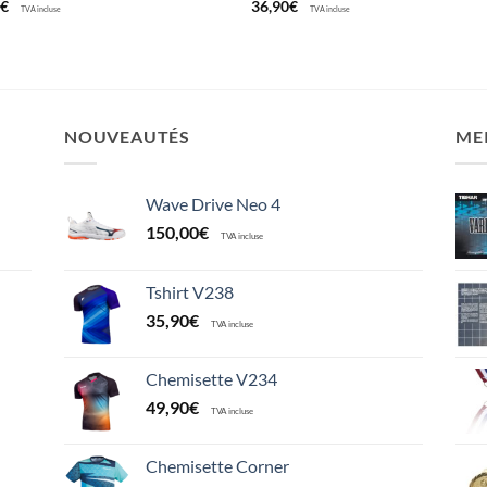
0
€
36,90
€
TVA incluse
TVA incluse
NOUVEAUTÉS
ME
Wave Drive Neo 4
150,00
€
TVA incluse
Tshirt V238
35,90
€
TVA incluse
Chemisette V234
49,90
€
TVA incluse
Chemisette Corner