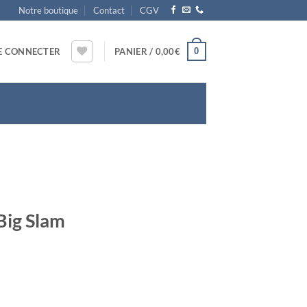
Notre boutique
Contact
CGV
0
E CONNECTER
PANIER /
0,00
€
Big Slam