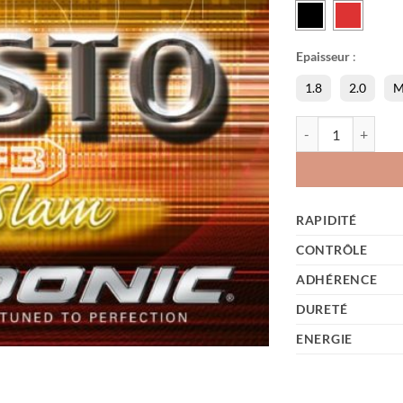
Epaisseur
:
1.8
2.0
M
quantité de Desto 
RAPIDITÉ
CONTRÔLE
ADHÉRENCE
DURETÉ
ENERGIE