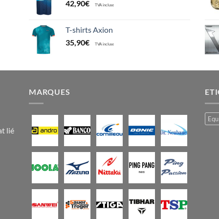
42,90
€
TVA incluse
T-shirts Axion
35,90
€
TVA incluse
MARQUES
ET
Equ
t lié