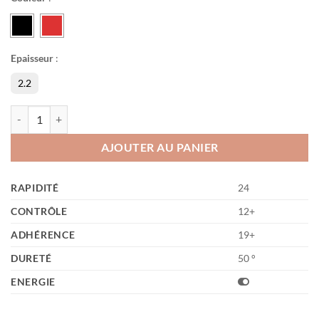
Epaisseur
:
2.2
quantité de Evolution MX-P 50
AJOUTER AU PANIER
RAPIDITÉ
24
CONTRÔLE
12+
ADHÉRENCE
19+
DURETÉ
50 °
ENERGIE