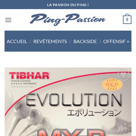
Passer
LA PASSION DU PING !
au
contenu
0
ACCUEIL
/
REVÊTEMENTS
/
BACKSIDE
/
OFFENSIF +
Ajouter
aux
souhaits