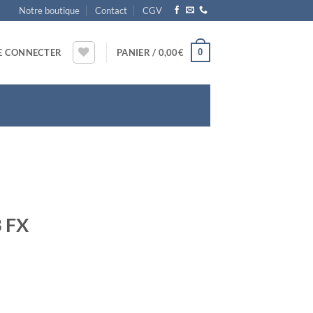
Notre boutique
Contact
CGV
0
E CONNECTER
PANIER /
0,00
€
3 FX