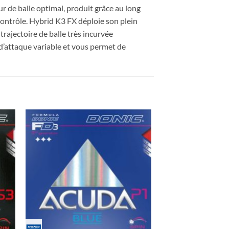
ur de balle optimal, produit grâce au long
contrôle. Hybrid K3 FX déploie son plein
trajectoire de balle très incurvée
d’attaque variable et vous permet de
ter
Ajouter
x
aux
its
souhaits