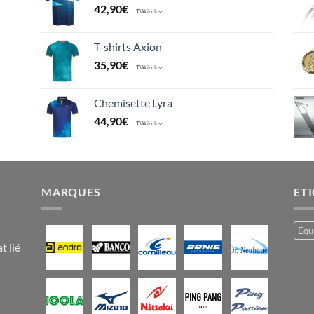
42,90
€
TVA incluse
T-shirts Axion
35,90
€
TVA incluse
Chemisette Lyra
44,90
€
TVA incluse
MARQUES
ET
Equ
t lié