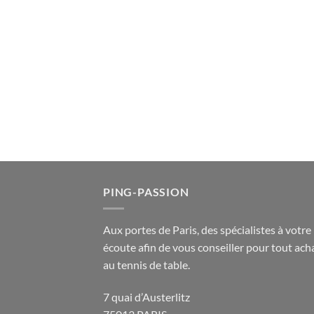
PING-PASSION
Aux portes de Paris, des spécialistes à votre
écoute afin de vous conseiller pour tout acha
au tennis de table.
7 quai d’Austerlitz