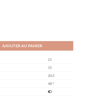
 K3 FX
AJOUTER AU PANIER
21
15
20,5
48 °