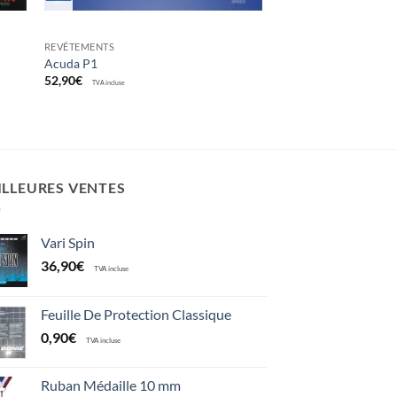
REVÊTEMENTS
Acuda P1
52,90
€
TVA incluse
ILLEURES VENTES
Vari Spin
36,90
€
TVA incluse
Feuille De Protection Classique
0,90
€
TVA incluse
Ruban Médaille 10 mm