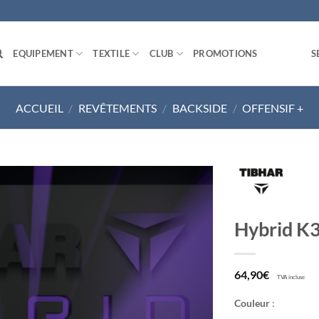
EQUIPEMENT
TEXTILE
CLUB
PROMOTIONS
S
ACCUEIL
/
REVÊTEMENTS
/
BACKSIDE
/
OFFENSIF +
Ajouter
Hybrid K
aux
souhaits
64,90
€
TVA incluse
Couleur
: