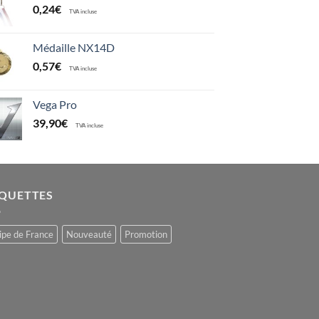
0,24
€
TVA incluse
Médaille NX14D
0,57
€
TVA incluse
Vega Pro
39,90
€
TVA incluse
IQUETTES
ipe de France
Nouveauté
Promotion