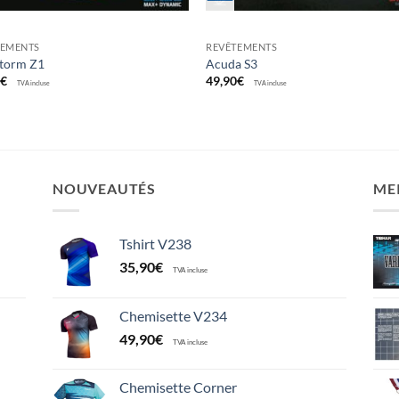
TEMENTS
REVÊTEMENTS
storm Z1
Acuda S3
0
€
49,90
€
TVA incluse
TVA incluse
NOUVEAUTÉS
ME
Tshirt V238
35,90
€
TVA incluse
Chemisette V234
49,90
€
TVA incluse
Chemisette Corner