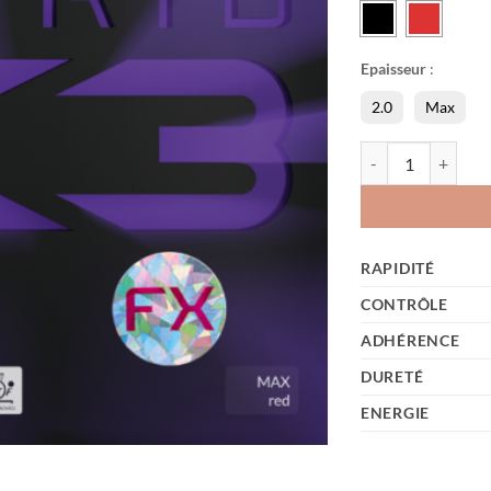
Epaisseur
:
2.0
Max
quantité de Hybrid
RAPIDITÉ
CONTRÔLE
ADHÉRENCE
DURETÉ
ENERGIE