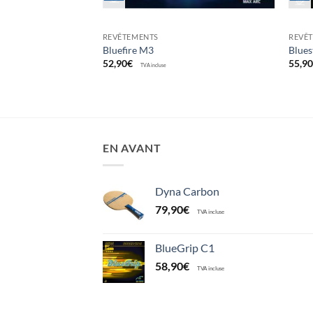
REVÊTEMENTS
REVÊ
Bluefire M3
Blue
52,90
€
55,9
TVA incluse
EN AVANT
Dyna Carbon
79,90
€
TVA incluse
BlueGrip C1
58,90
€
TVA incluse