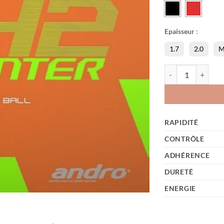
Epaisseur
:
1.7
2.0
M
quantité de Rasant
RAPIDITÉ
CONTRÔLE
ADHÉRENCE
DURETÉ
ENERGIE