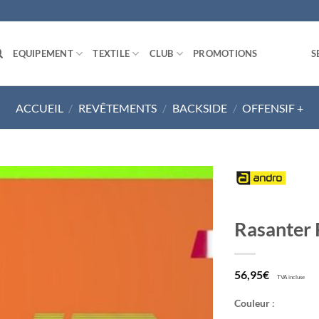
EQUIPEMENT
TEXTILE
CLUB
PROMOTIONS
S
ACCUEIL
/
REVÊTEMENTS
/
BACKSIDE
/
OFFENSIF +
Ajouter
Rasanter
aux
souhaits
56,95
€
TVA incluse
Couleur
: