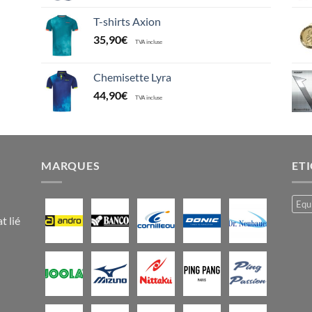
T-shirts Axion
35,90
€
TVA incluse
Chemisette Lyra
44,90
€
TVA incluse
MARQUES
ET
Equ
t lié