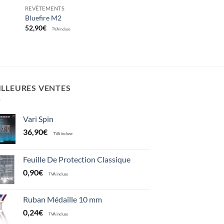
REVÊTEMENTS
Bluefire M2
52,90
€
TVA incluse
ILLEURES VENTES
Vari Spin
36,90
€
TVA incluse
Feuille De Protection Classique
0,90
€
TVA incluse
Ruban Médaille 10 mm
0,24
€
TVA incluse