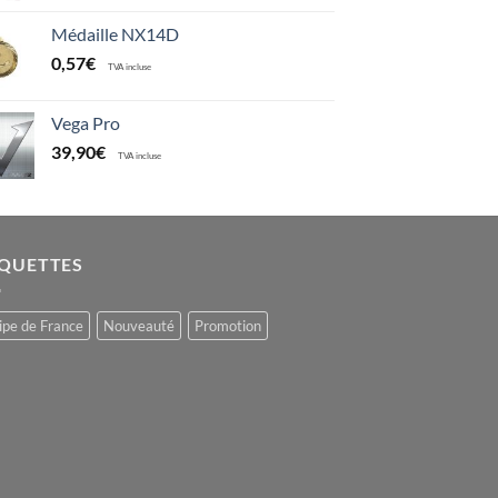
Médaille NX14D
0,57
€
TVA incluse
Vega Pro
39,90
€
TVA incluse
IQUETTES
ipe de France
Nouveauté
Promotion