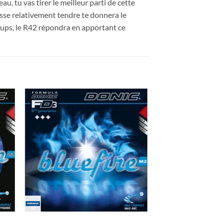
u, tu vas tirer le meilleur parti de cette
sse relativement tendre te donnera le
coups, le R42 répondra en apportant ce
ter
Ajouter
x
aux
its
souhaits