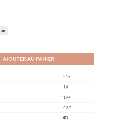
ax
er R42
AJOUTER AU PANIER
21+
14
19+
42 °