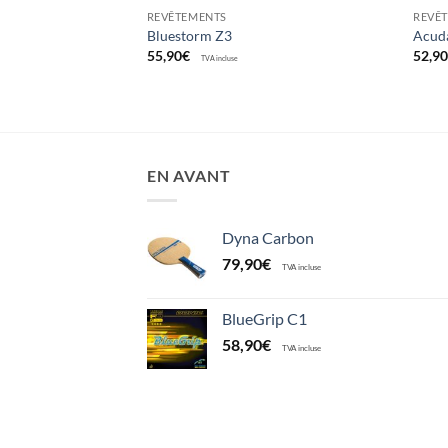
REVÊTEMENTS
REVÊ
Bluestorm Z3
Acud
55,90
€
52,9
TVA incluse
EN AVANT
Dyna Carbon
79,90
€
TVA incluse
BlueGrip C1
58,90
€
TVA incluse