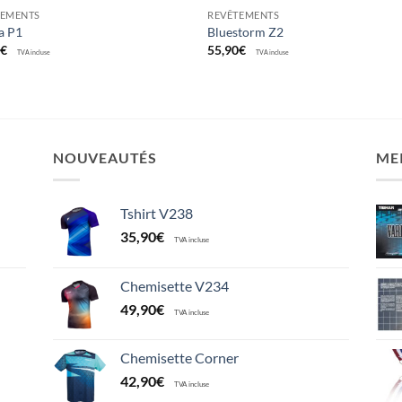
TEMENTS
REVÊTEMENTS
a P1
Bluestorm Z2
0
€
55,90
€
TVA incluse
TVA incluse
NOUVEAUTÉS
ME
Tshirt V238
35,90
€
TVA incluse
Chemisette V234
49,90
€
TVA incluse
Chemisette Corner
42,90
€
TVA incluse