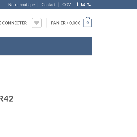
Notre boutique
Contact
CGV
0
E CONNECTER
PANIER /
0,00
€
 R42