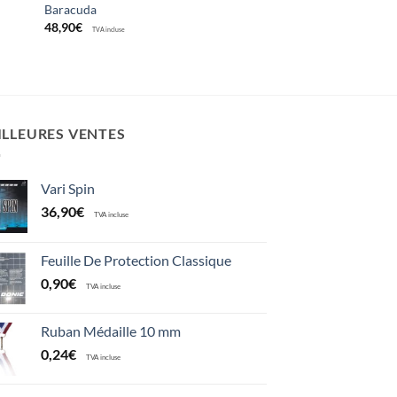
Baracuda
48,90
€
TVA incluse
ILLEURES VENTES
Vari Spin
36,90
€
TVA incluse
Feuille De Protection Classique
0,90
€
TVA incluse
Ruban Médaille 10 mm
0,24
€
TVA incluse