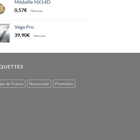
Médaille NX14D
0,57
€
TVA incluse
Vega Pro
39,90
€
TVA incluse
IQUETTES
ipe de France
Nouveauté
Promotion