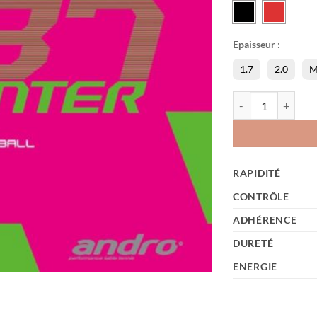
Epaisseur
:
1.7
2.0
M
quantité de Rasant
RAPIDITÉ
CONTRÔLE
ADHÉRENCE
DURETÉ
ENERGIE