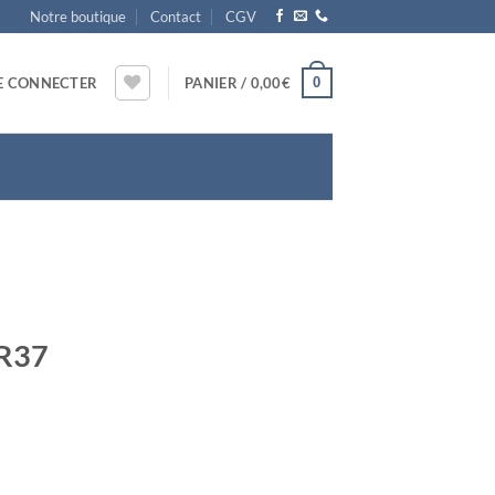
Notre boutique
Contact
CGV
0
E CONNECTER
PANIER /
0,00
€
 R37