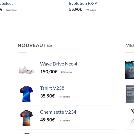
 Select
Evolution FX-P
0
€
55,90
€
TVA incluse
TVA incluse
NOUVEAUTÉS
ME
Wave Drive Neo 4
150,00
€
TVA incluse
Tshirt V238
35,90
€
TVA incluse
Chemisette V234
49,90
€
TVA incluse