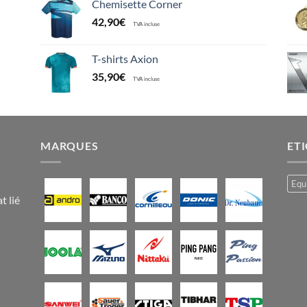
Chemisette Corner
42,90
€
TVA incluse
T-shirts Axion
35,90
€
TVA incluse
MARQUES
ET
Equ
t lié