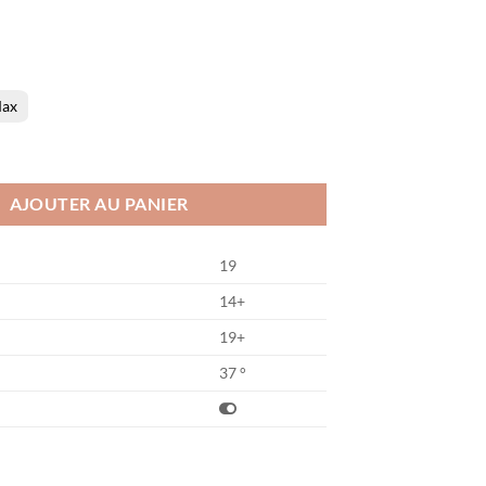
ax
er R37
AJOUTER AU PANIER
19
14+
19+
37 °