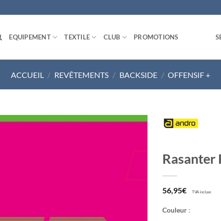
EQUIPEMENT
TEXTILE
CLUB
PROMOTIONS
S
ACCUEIL
/
REVÊTEMENTS
/
BACKSIDE
/
OFFENSIF +
Ajouter
Rasanter
aux
souhaits
56,95
€
TVA incluse
Couleur
: