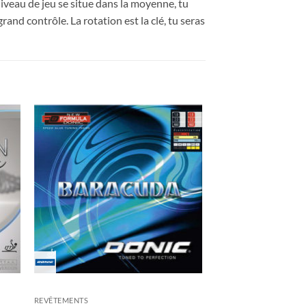
n niveau de jeu se situe dans la moyenne, tu
and contrôle. La rotation est la clé, tu seras
ter
Ajouter
x
aux
its
souhaits
REVÊTEMENTS