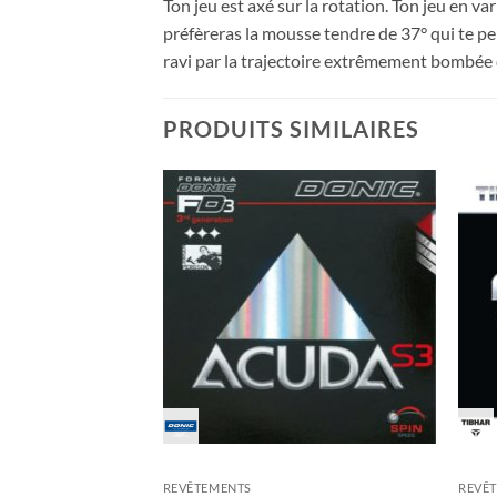
Ton jeu est axé sur la rotation. Ton jeu en va
préfèreras la mousse tendre de 37° qui te per
ravi par la trajectoire extrêmement bombée 
PRODUITS SIMILAIRES
Ajouter
Ajouter
aux
aux
souhaits
souhaits
REVÊTEMENTS
REVÊ