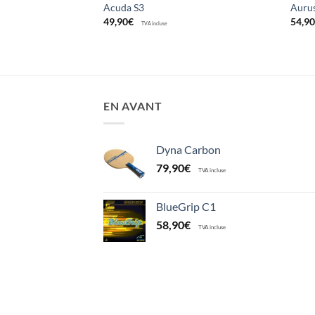
Acuda S3
Aurus
49,90
€
54,9
TVA incluse
EN AVANT
Dyna Carbon
79,90
€
TVA incluse
BlueGrip C1
58,90
€
TVA incluse