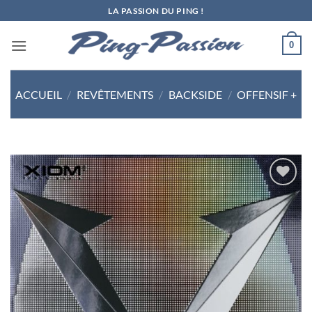
Passer
LA PASSION DU PING !
au
contenu
0
ACCUEIL
/
REVÊTEMENTS
/
BACKSIDE
/
OFFENSIF +
Ajouter
aux
souhaits