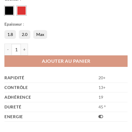
Epaisseur
:
1.8
2.0
Max
quantité de Vega Japan
AJOUTER AU PANIER
RAPIDITÉ
20+
CONTRÔLE
13+
ADHÉRENCE
19
DURETÉ
45 °
ENERGIE