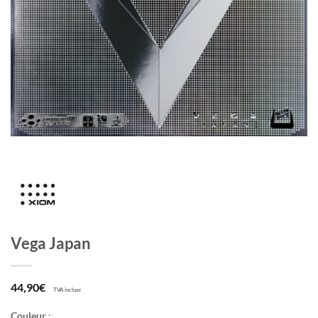
Vega Japan
44,90
€
TVA incluse
Couleur
: