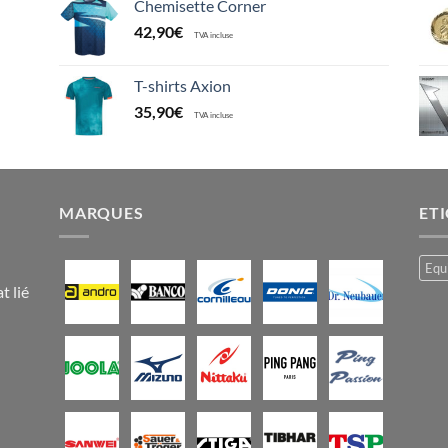
Chemisette Corner
42,90
€
TVA incluse
T-shirts Axion
35,90
€
TVA incluse
MARQUES
ET
Equ
t lié