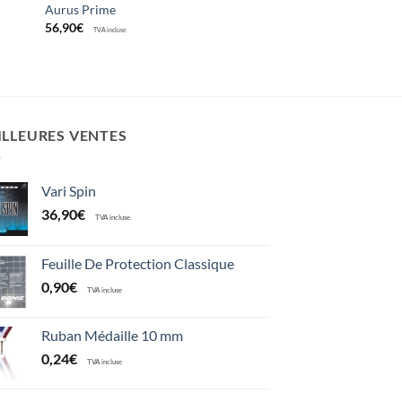
Aurus Prime
56,90
€
TVA incluse
ILLEURES VENTES
Vari Spin
36,90
€
TVA incluse
Feuille De Protection Classique
0,90
€
TVA incluse
Ruban Médaille 10 mm
0,24
€
TVA incluse