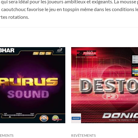
 qui sera idéal pour les joueurs ambitieux et exigeants. La mousse
 caoutchouc favorise le jeu en topspin même dans les conditions les
rtes rotations.
Ajouter
Ajou
aux
au
souhaits
souha
TEMENTS
REVÊTEMENTS