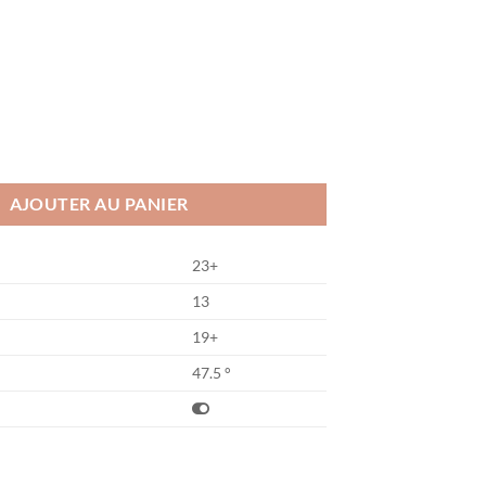
torm Pro AM
AJOUTER AU PANIER
23+
13
19+
47.5 °