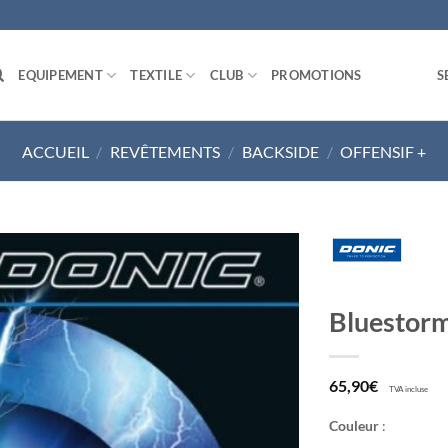
EQUIPEMENT
TEXTILE
CLUB
PROMOTIONS
S
ACCUEIL
/
REVÊTEMENTS
/
BACKSIDE
/
OFFENSIF +
Ajouter
Bluestor
aux
souhaits
65,90
€
TVA incluse
Couleur
: