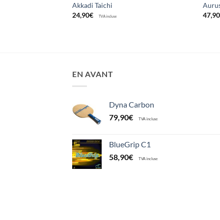
Akkadi Taichi
Auru
24,90
€
47,9
TVA incluse
EN AVANT
Dyna Carbon
79,90
€
TVA incluse
BlueGrip C1
58,90
€
TVA incluse