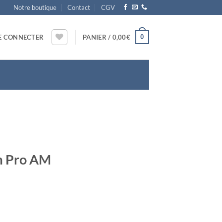
Notre boutique
Contact
CGV
0
E CONNECTER
PANIER /
0,00
€
m Pro AM