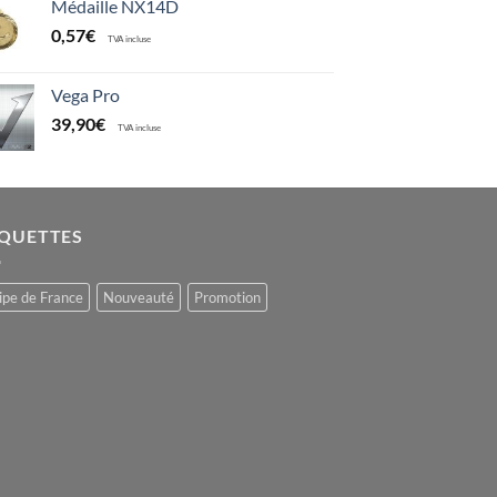
Médaille NX14D
0,57
€
TVA incluse
Vega Pro
39,90
€
TVA incluse
IQUETTES
ipe de France
Nouveauté
Promotion