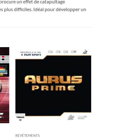
 procure un effet de catapultage
 plus difficiles. Idéal pour développer un
ter
Ajouter
x
aux
its
souhaits
REVÊTEMENTS