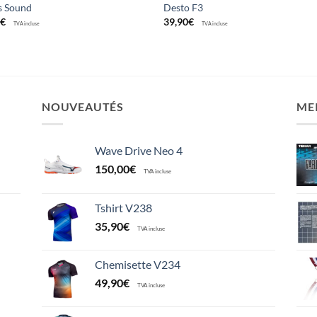
s Sound
Desto F3
0
€
39,90
€
TVA incluse
TVA incluse
NOUVEAUTÉS
ME
Wave Drive Neo 4
150,00
€
TVA incluse
Tshirt V238
35,90
€
TVA incluse
Chemisette V234
49,90
€
TVA incluse