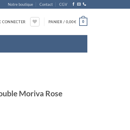
Notre boutique
Contact
CGV
0
E CONNECTER
PANIER /
0,00
€
ouble Moriva Rose
e Double Moriva Rose