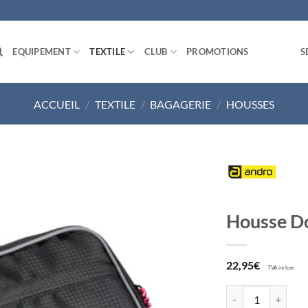
EQUIPEMENT
TEXTILE
CLUB
PROMOTIONS
S
ACCUEIL
/
TEXTILE
/
BAGAGERIE
/
HOUSSES
Ajouter
Housse D
aux
souhaits
22,95
€
TVA incluse
quantité de Houss