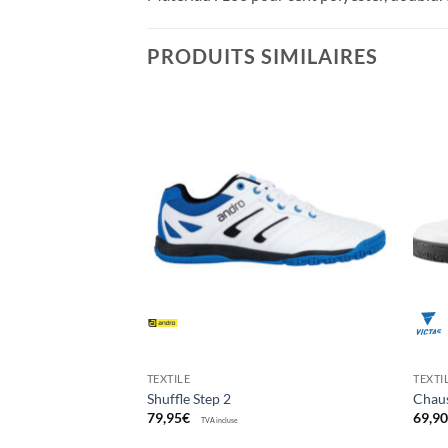
PRODUITS SIMILAIRES
Ajouter
Ajouter
aux
aux
souhaits
souhaits
TEXTILE
TEXTI
ser
Shuffle Step 2
Chau
79,95
€
69,9
TVA incluse