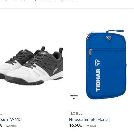
Ajouter
Ajou
aux
au
souhaits
souha
LE
TEXTILE
ssure V-613
Housse Simple Macao
0
€
16,90
€
TVA incluse
TVA incluse