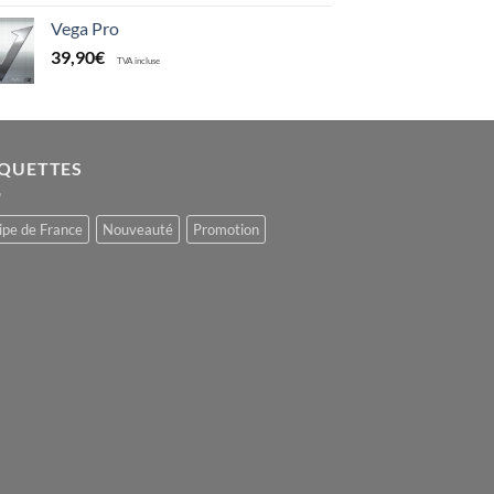
Vega Pro
39,90
€
TVA incluse
IQUETTES
ipe de France
Nouveauté
Promotion