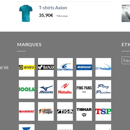
T-shirts Axion
35,90
€
TVA incluse
MARQUES
ET
Equ
t lié