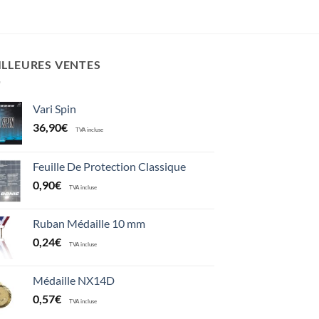
était :
est :
45,00€.
27,00€.
ILLEURES VENTES
Vari Spin
36,90
€
TVA incluse
Feuille De Protection Classique
0,90
€
TVA incluse
Ruban Médaille 10 mm
0,24
€
TVA incluse
Médaille NX14D
0,57
€
TVA incluse