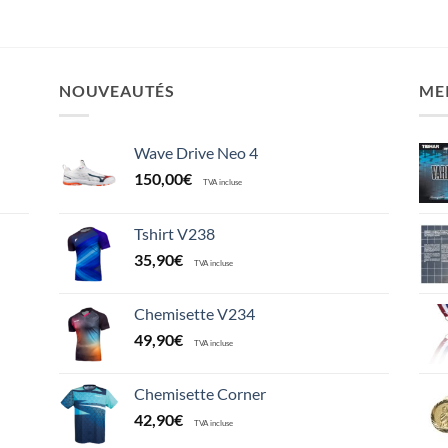
NOUVEAUTÉS
ME
Wave Drive Neo 4
150,00
€
TVA incluse
Tshirt V238
35,90
€
TVA incluse
Chemisette V234
49,90
€
TVA incluse
Chemisette Corner
42,90
€
TVA incluse