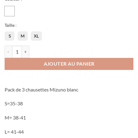
Taille
:
S
M
XL
quantité de Chaussette 3 P
AJOUTER AU PANIER
Pack de 3 chausettes Mizuno blanc
S=35-38
M= 38-41
L= 41-44