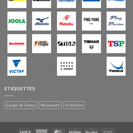
ETIQUETTES
Equipe de France
Nouveauté
Promotion
Visa
American
MasterCard
Stripe
PayPal
Bank