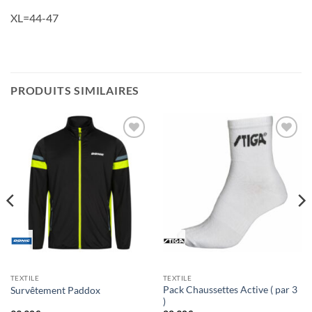
XL=44-47
PRODUITS SIMILAIRES
Ajouter
Ajouter
aux
aux
souhaits
souhaits
TEXTILE
TEXTILE
Pack Chaussettes Active ( par 3
Survêtement Paddox
)