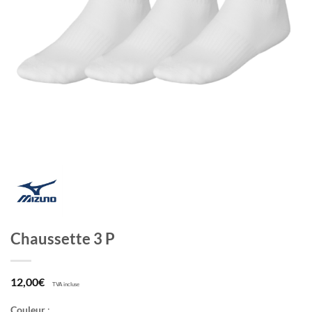
Chaussette 3 P
12,00
€
TVA incluse
Couleur
: