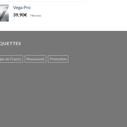
Vega Pro
39,90
€
TVA incluse
IQUETTES
ipe de France
Nouveauté
Promotion