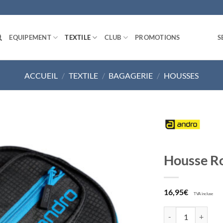
EQUIPEMENT
TEXTILE
CLUB
PROMOTIONS
S
ACCUEIL
/
TEXTILE
/
BAGAGERIE
/
HOUSSES
Ajouter
Housse R
aux
souhaits
16,95
€
TVA incluse
quantité de Houss