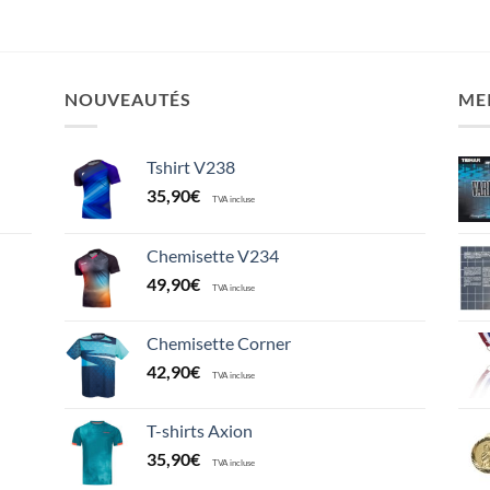
NOUVEAUTÉS
ME
Tshirt V238
35,90
€
TVA incluse
Chemisette V234
49,90
€
TVA incluse
Chemisette Corner
42,90
€
TVA incluse
T-shirts Axion
35,90
€
TVA incluse