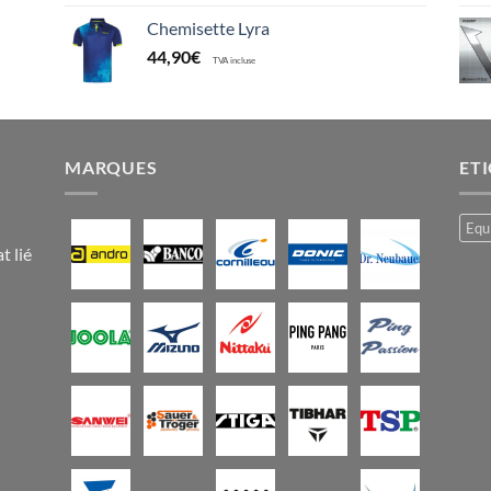
Chemisette Lyra
44,90
€
TVA incluse
MARQUES
ET
Equ
t lié