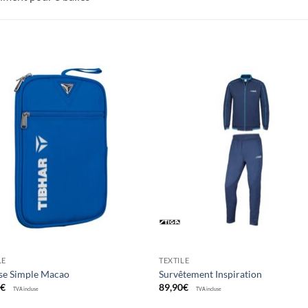
Ajouter
Ajou
aux
au
souhaits
souha
LE
TEXTILE
se Simple Macao
Survêtement Inspiration
0
€
89,90
€
TVA incluse
TVA incluse