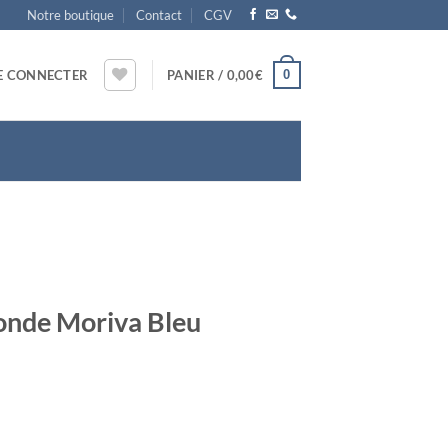
Notre boutique
Contact
CGV
0
E CONNECTER
PANIER /
0,00
€
onde Moriva Bleu
e Ronde Moriva Bleu