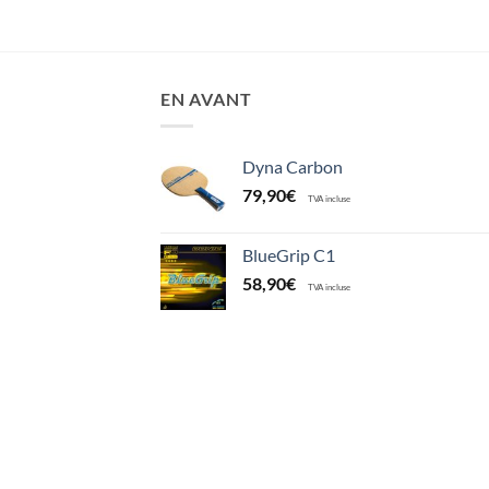
était :
est :
45,00€.
27,00€.
EN AVANT
Dyna Carbon
79,90
€
TVA incluse
BlueGrip C1
58,90
€
TVA incluse