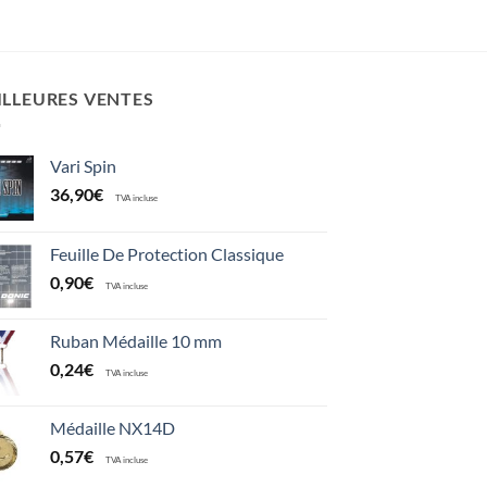
ILLEURES VENTES
Vari Spin
36,90
€
TVA incluse
Feuille De Protection Classique
0,90
€
TVA incluse
Ruban Médaille 10 mm
0,24
€
TVA incluse
Médaille NX14D
0,57
€
TVA incluse