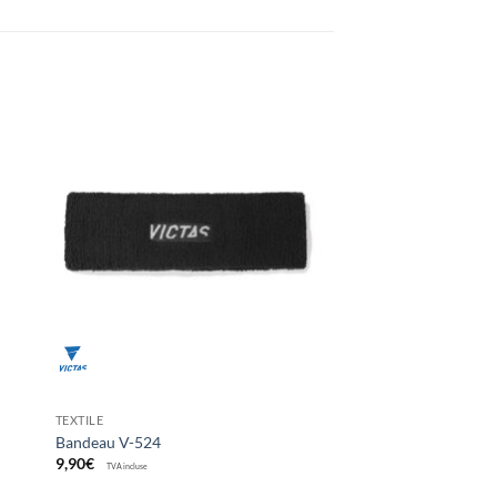
ter
Ajouter
x
aux
its
souhaits
TEXTILE
Bandeau V-524
9,90
€
TVA incluse