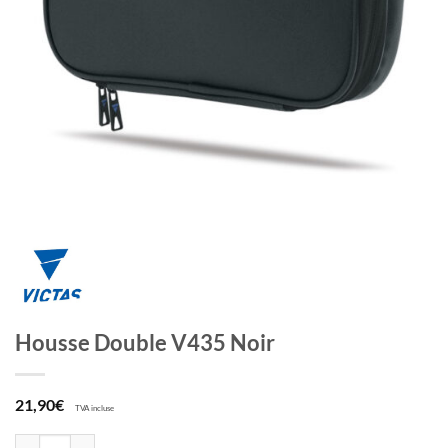
Housse Double V435 Noir
21,90
€
TVA incluse
quantité de Housse Double V435 Noir