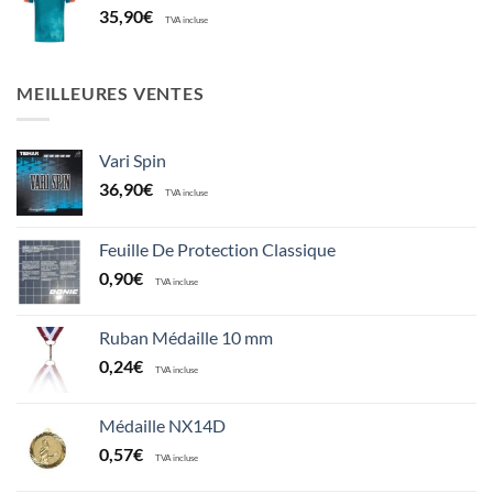
35,90
€
TVA incluse
MEILLEURES VENTES
Vari Spin
36,90
€
TVA incluse
Feuille De Protection Classique
0,90
€
TVA incluse
Ruban Médaille 10 mm
0,24
€
TVA incluse
Médaille NX14D
0,57
€
TVA incluse