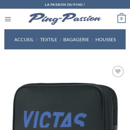
Passer
LA PASSION DU PING !
au
contenu
0
ACCUEIL
/
TEXTILE
/
BAGAGERIE
/
HOUSSES
Ajouter
aux
souhaits