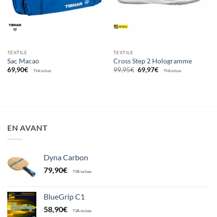
TEXTILE
TEXTILE
Sac Macao
Cross Step 2 Hologramme
Le
Le
69,90
€
99,95
€
69,97
€
TVA incluse
TVA incluse
prix
prix
initial
actuel
était :
est :
99,95€.
69,97€.
EN AVANT
Dyna Carbon
79,90
€
TVA incluse
BlueGrip C1
58,90
€
TVA incluse