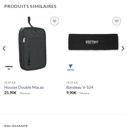
PRODUITS SIMILAIRES
Ajouter
Ajouter
aux
aux
souhaits
souhaits
TEXTILE
TEXTILE
Housse Double Macao
Bandeau V-524
25,90
€
9,90
€
TVA incluse
TVA incluse
EN AVANT