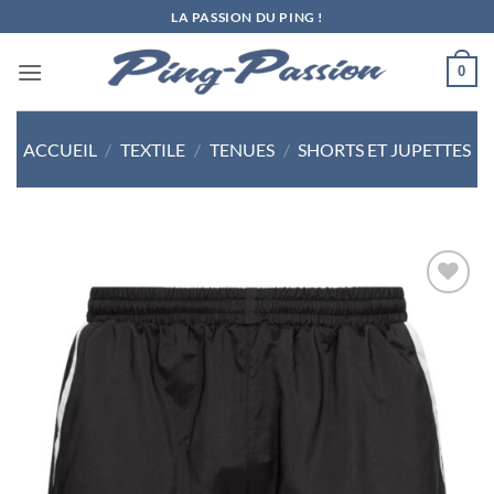
Passer
LA PASSION DU PING !
au
contenu
0
ACCUEIL
/
TEXTILE
/
TENUES
/
SHORTS ET JUPETTES
Ajouter
aux
souhaits