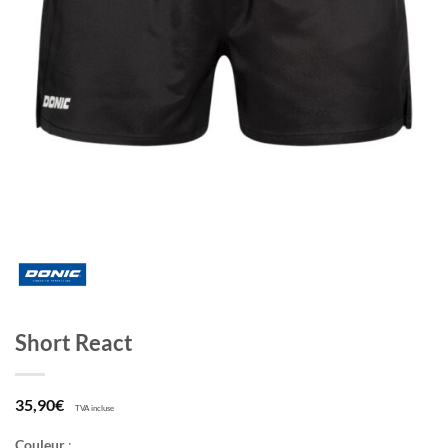
Short React
35,90
€
TVA incluse
Couleur
: