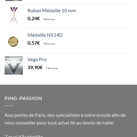
Ruban Médaille 10 mm
0,24
€
TVA incluse
Médaille NX14D
0,57
€
TVA incluse
Vega Pro
39,90
€
TVA incluse
PING-PASSION
Aux portes de Paris, des spécialistes à votre écoute afin de
vous conseiller pour tout achat lié au tennis de table.
7 quai d’Austerlitz