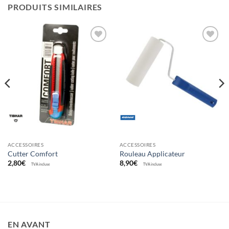
PRODUITS SIMILAIRES
Ajouter
Ajouter
aux
aux
souhaits
souhaits
ACCESSOIRES
ACCESSOIRES
Cutter Comfort
Rouleau Applicateur
2,80
€
8,90
€
TVA incluse
TVA incluse
EN AVANT