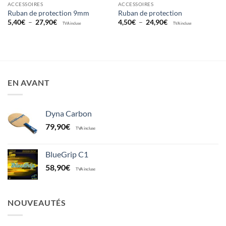
ACCESSOIRES
ACCESSOIRES
Ruban de protection 9mm
Ruban de protection
Plage
Plage
5,40
€
–
27,90
€
4,50
€
–
24,90
€
TVA incluse
TVA incluse
de
de
prix :
prix :
5,40€
4,50€
à
à
27,90€
24,90€
EN AVANT
Dyna Carbon
79,90
€
TVA incluse
BlueGrip C1
58,90
€
TVA incluse
NOUVEAUTÉS