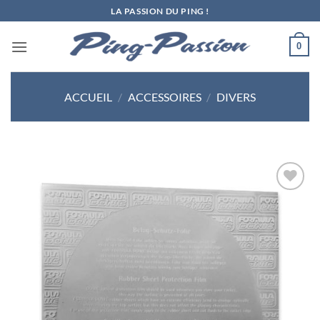
Passer
LA PASSION DU PING !
au
contenu
0
ACCUEIL
/
ACCESSOIRES
/
DIVERS
Ajouter
aux
souhaits