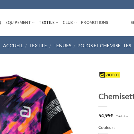
EQUIPEMENT
TEXTILE
CLUB
PROMOTIONS
S
ACCUEIL
/
TEXTILE
/
TENUES
/
POLOS ET CHEMISETTES
Ajouter
Chemisett
aux
souhaits
54,95
€
TVA incluse
Couleur
: