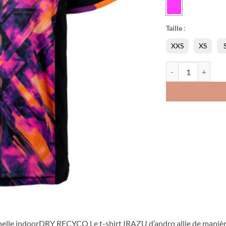
Taille
:
XXS
XS
quantité de Chemis
nnelle indoorDRY RECYCO Le t-shirt IRAZU d’andro allie de maniè