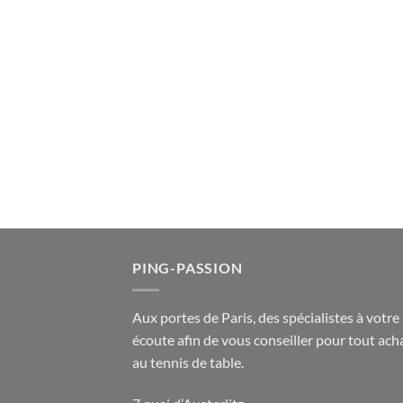
PING-PASSION
Aux portes de Paris, des spécialistes à votre
écoute afin de vous conseiller pour tout acha
au tennis de table.