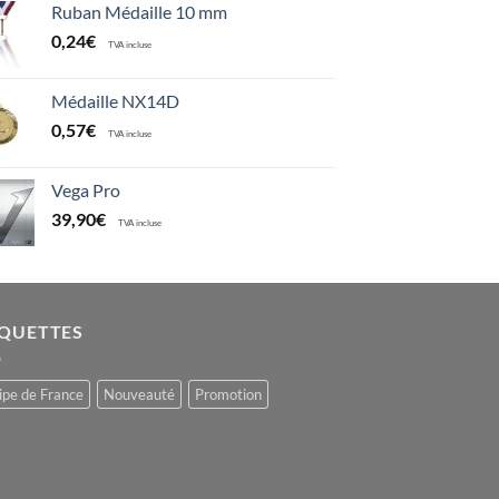
Ruban Médaille 10 mm
0,24
€
TVA incluse
Médaille NX14D
0,57
€
TVA incluse
Vega Pro
39,90
€
TVA incluse
IQUETTES
ipe de France
Nouveauté
Promotion