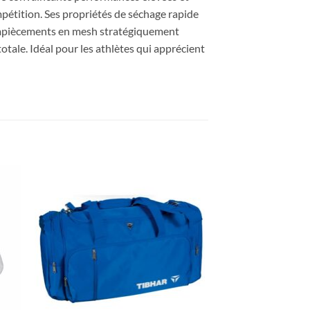
mpétition. Ses propriétés de séchage rapide
 empiècements en mesh stratégiquement
otale. Idéal pour les athlètes qui apprécient
ter
Ajouter
x
aux
its
souhaits