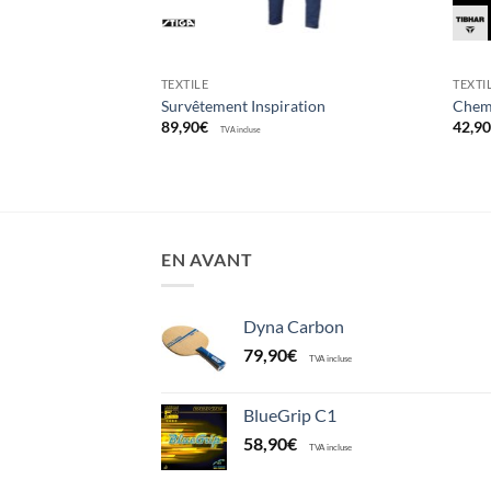
TEXTILE
TEXTI
ser
Survêtement Inspiration
Chemi
89,90
€
42,9
TVA incluse
EN AVANT
Dyna Carbon
79,90
€
TVA incluse
BlueGrip C1
58,90
€
TVA incluse