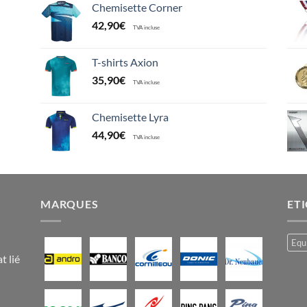
Chemisette Corner
42,90
€
TVA incluse
T-shirts Axion
35,90
€
TVA incluse
Chemisette Lyra
44,90
€
TVA incluse
MARQUES
ET
Equ
t lié