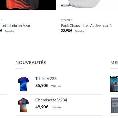
LE
TEXTILE
sette Lebrun Azur
Pack Chaussettes Active ( par 3 )
0
€
22,90
€
TVA incluse
TVA incluse
NOUVEAUTÉS
ME
Tshirt V238
35,90
€
TVA incluse
Chemisette V234
49,90
€
TVA incluse