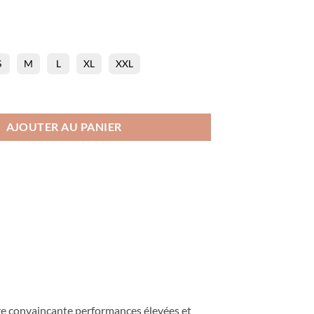
S
M
L
XL
XXL
ette Izaru Rose
AJOUTER AU PANIER
re convaincante performances élevées et