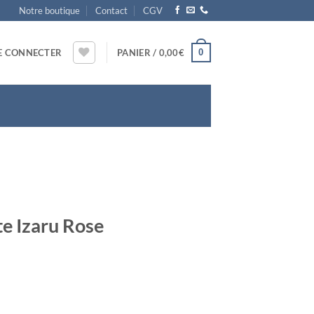
Notre boutique
Contact
CGV
0
E CONNECTER
PANIER /
0,00
€
e Izaru Rose