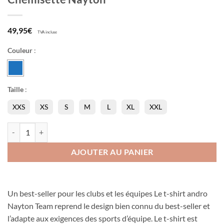
49,95
€
TVA incluse
Couleur
:
Taille
:
XXS
XS
S
M
L
XL
XXL
quantité de Chemisette Nayton
AJOUTER AU PANIER
Un best-seller pour les clubs et les équipes Le t-shirt andro
Nayton Team reprend le design bien connu du best-seller et
l’adapte aux exigences des sports d’équipe. Le t-shirt est