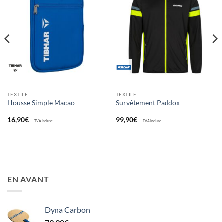
Ajouter
Ajouter
aux
aux
souhaits
souhaits
TEXTILE
TEXTILE
Housse Simple Macao
Survêtement Paddox
16,90
€
99,90
€
TVA incluse
TVA incluse
EN AVANT
Dyna Carbon