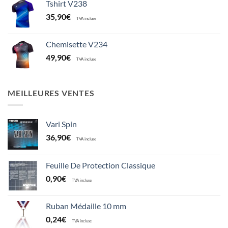
Tshirt V238
35,90
€
TVA incluse
Chemisette V234
49,90
€
TVA incluse
MEILLEURES VENTES
Vari Spin
36,90
€
TVA incluse
Feuille De Protection Classique
0,90
€
TVA incluse
Ruban Médaille 10 mm
0,24
€
TVA incluse