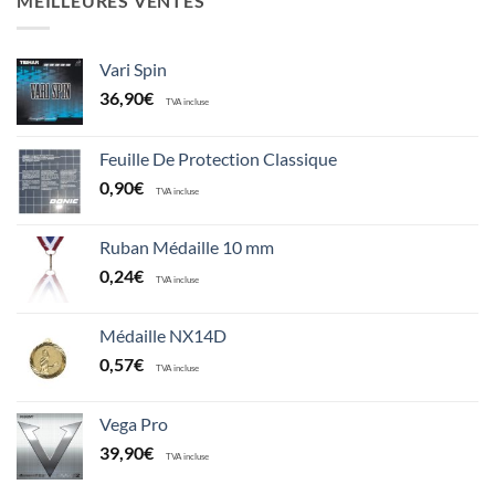
MEILLEURES VENTES
Vari Spin
36,90
€
TVA incluse
Feuille De Protection Classique
0,90
€
TVA incluse
Ruban Médaille 10 mm
0,24
€
TVA incluse
Médaille NX14D
0,57
€
TVA incluse
Vega Pro
39,90
€
TVA incluse