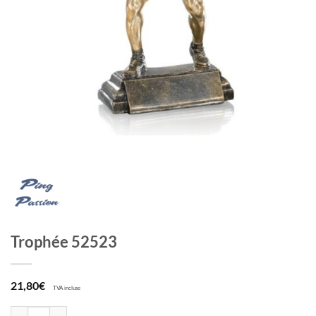
Trophée 52523
21,80
€
TVA incluse
quantité de Trophée 52523