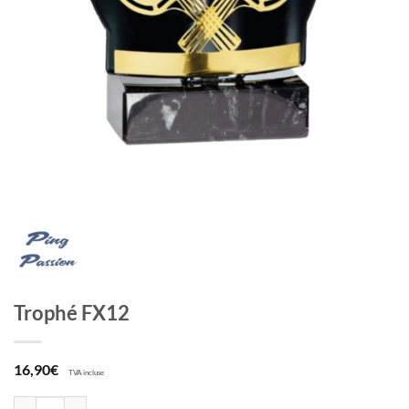
Trophé FX12
16,90
€
TVA incluse
quantité de Trophé FX12