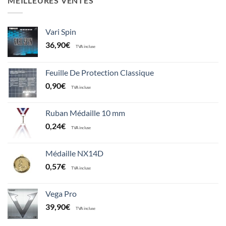
MEILLEURES VENTES
Vari Spin
36,90
€
TVA incluse
Feuille De Protection Classique
0,90
€
TVA incluse
Ruban Médaille 10 mm
0,24
€
TVA incluse
Médaille NX14D
0,57
€
TVA incluse
Vega Pro
39,90
€
TVA incluse