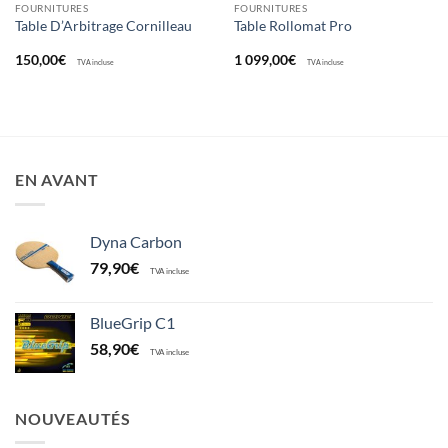
FOURNITURES
FOURNITURES
Table D’Arbitrage Cornilleau
Table Rollomat Pro
150,00
€
1 099,00
€
TVA incluse
TVA incluse
EN AVANT
Dyna Carbon
79,90
€
TVA incluse
BlueGrip C1
58,90
€
TVA incluse
NOUVEAUTÉS