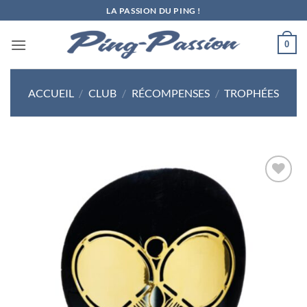
Passer
LA PASSION DU PING !
au
contenu
0
ACCUEIL
/
CLUB
/
RÉCOMPENSES
/
TROPHÉES
Ajouter
aux
souhaits