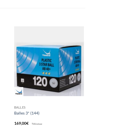
ter
Ajouter
x
aux
its
souhaits
BALLES
Balles 3* (144)
169,00
€
TVA incluse