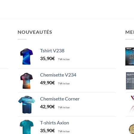
NOUVEAUTÉS
ME
Tshirt V238
35,90
€
TVA incluse
Chemisette V234
49,90
€
TVA incluse
Chemisette Corner
42,90
€
TVA incluse
T-shirts Axion
35,90
€
TVA incluse