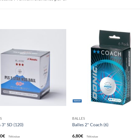
Ajouter
Ajou
aux
au
souhaits
souha
S
BALLES
s 3* SD (120)
Balles 2* Coach (6)
00
€
6,80
€
TVA incluse
TVA incluse