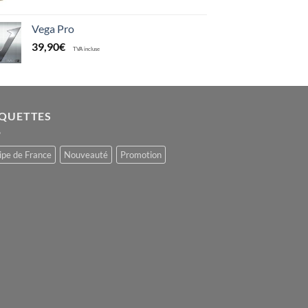
Vega Pro
39,90
€
TVA incluse
IQUETTES
ipe de France
Nouveauté
Promotion