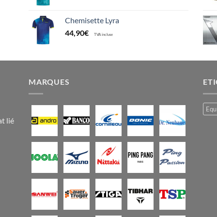
Chemisette Lyra
44,90
€
TVA incluse
MARQUES
ET
Equ
t lié