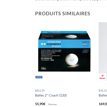
PRODUITS SIMILAIRES
Ajouter
Ajouter
aux
aux
souhaits
souhaits
BALLES
BALLE
 ABS 40+ PRO ( par
Balles 2* Coach (120)
Balle
55,90
€
169,
TVA incluse