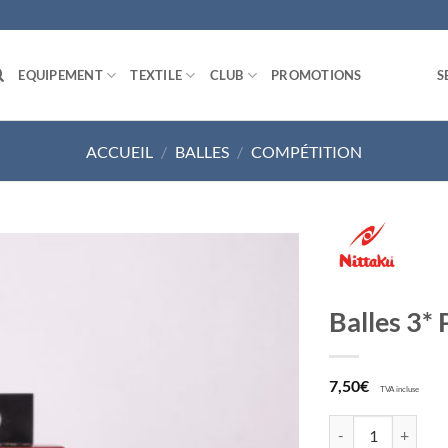
EQUIPEMENT
TEXTILE
CLUB
PROMOTIONS
S
ACCUEIL
/
BALLES
/
COMPÉTITION
Ajouter
Balles 3*
aux
souhaits
7,50
€
TVA incluse
quantité de Balles