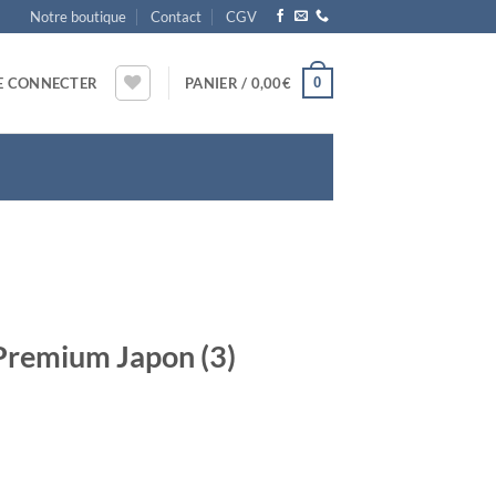
Notre boutique
Contact
CGV
0
E CONNECTER
PANIER /
0,00
€
 Premium Japon (3)
 3* Premium Japon (3)