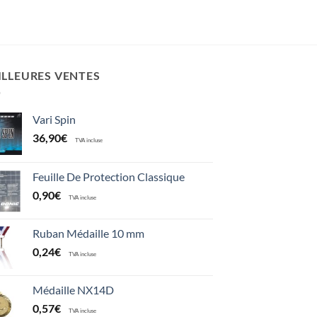
ILLEURES VENTES
Vari Spin
36,90
€
TVA incluse
Feuille De Protection Classique
0,90
€
TVA incluse
Ruban Médaille 10 mm
0,24
€
TVA incluse
Médaille NX14D
0,57
€
TVA incluse