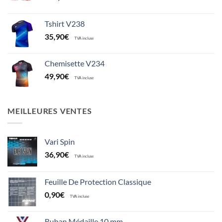
Tshirt V238
35,90
€
TVA incluse
Chemisette V234
49,90
€
TVA incluse
MEILLEURES VENTES
Vari Spin
36,90
€
TVA incluse
Feuille De Protection Classique
0,90
€
TVA incluse
Ruban Médaille 10 mm