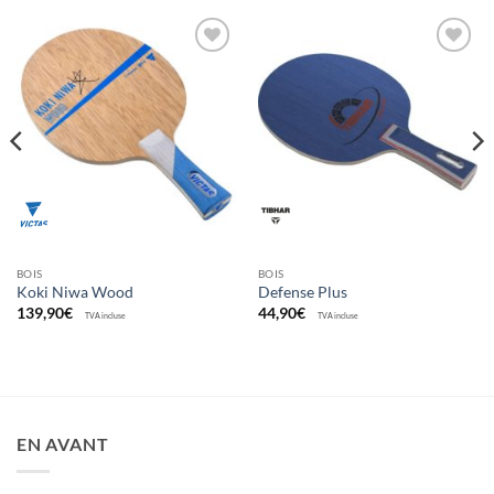
Ajouter
Ajouter
aux
aux
souhaits
souhaits
BOIS
BOIS
Koki Niwa Wood
Defense Plus
139,90
€
44,90
€
TVA incluse
TVA incluse
EN AVANT