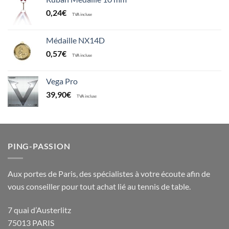
0,24
€
TVA incluse
Médaille NX14D
0,57
€
TVA incluse
Vega Pro
39,90
€
TVA incluse
PING-PASSION
Aux portes de Paris, des spécialistes à votre écoute afin de
vous conseiller pour tout achat lié au tennis de table.
7 quai d’Austerlitz
75013 PARIS