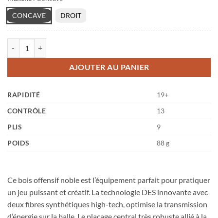
CONCAVE
DROIT
quantité de Koki Niwa
AJOUTER AU PANIER
RAPIDITÉ
19+
CONTRÔLE
13
PLIS
9
POIDS
88 g
Ce bois offensif noble est l’équipement parfait pour pratiquer
un jeu puissant et créatif. La technologie DES innovante avec
deux fibres synthétiques high-tech, optimise la transmission
d’énergie sur la balle. Le placage central très robuste allié à la