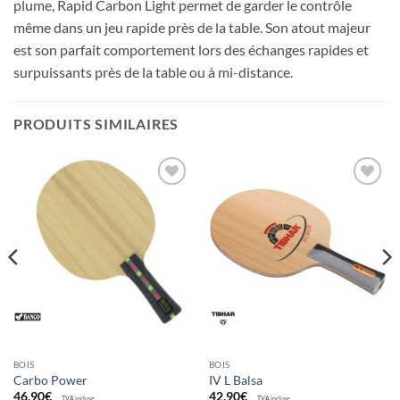
plume, Rapid Carbon Light permet de garder le contrôle
même dans un jeu rapide près de la table. Son atout majeur
est son parfait comportement lors des échanges rapides et
surpuissants près de la table ou à mi-distance.
PRODUITS SIMILAIRES
Ajouter
Ajouter
aux
aux
souhaits
souhaits
BOIS
BOIS
Carbo Power
IV L Balsa
46,90
€
42,90
€
TVA incluse
TVA incluse