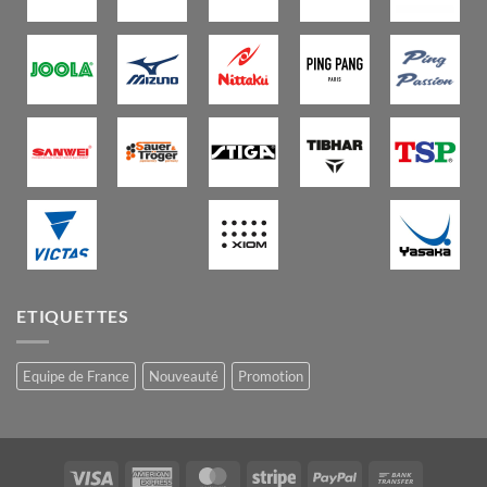
ETIQUETTES
Equipe de France
Nouveauté
Promotion
Visa
American
MasterCard
Stripe
PayPal
Bank