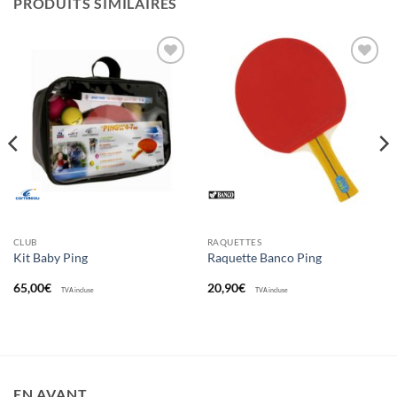
PRODUITS SIMILAIRES
Ajouter
Ajouter
aux
aux
souhaits
souhaits
CLUB
RAQUETTES
Kit Baby Ping
Raquette Banco Ping
65,00
€
20,90
€
TVA incluse
TVA incluse
EN AVANT