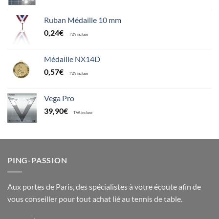
Ruban Médaille 10 mm
0,24
€
TVA incluse
Médaille NX14D
0,57
€
TVA incluse
Vega Pro
39,90
€
TVA incluse
PING-PASSION
Aux portes de Paris, des spécialistes à votre écoute afin de
vous conseiller pour tout achat lié au tennis de table.