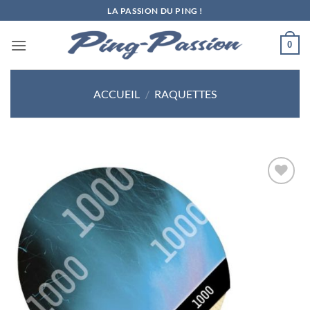
Passer
LA PASSION DU PING !
au
contenu
0
ACCUEIL
/
RAQUETTES
Ajouter
aux
souhaits