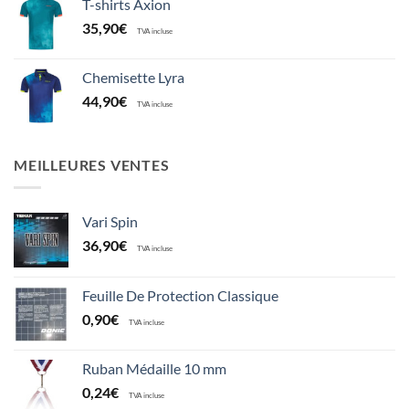
T-shirts Axion
35,90
€
TVA incluse
Chemisette Lyra
44,90
€
TVA incluse
MEILLEURES VENTES
Vari Spin
36,90
€
TVA incluse
Feuille De Protection Classique
0,90
€
TVA incluse
Ruban Médaille 10 mm
0,24
€
TVA incluse