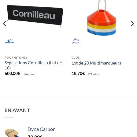
Ajouter
Ajouter
aux
aux
souhaits
souhaits
FOURNITURES
CLUB
Séparations Cornilleau (Lot de
Lot de 20 Multimarqueurs
10)
600,00
€
18,70
€
TVA incluse
TVA incluse
EN AVANT
Dyna Carbon
79,90
€